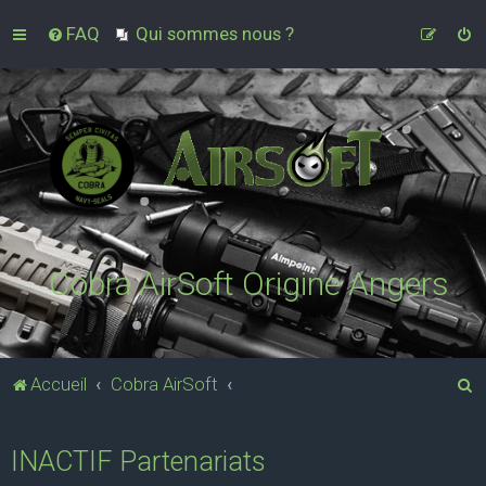
FAQ
Qui sommes nous ?
Cobra AirSoft Origine Angers
R
Accueil
Cobra AirSoft
e
c
INACTIF Partenariats
h