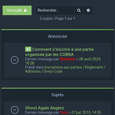
e
Rechercher
Recherche ava
Verrouillé
r
c
2 sujets • Page
1
sur
1
h
e
Annonces
r
Comment s'inscrire à une partie
organisée par les COBRA
Dernier message par
Multidam
«
28 août 2023,
18:28
Publié dans
Inscriptions aux parties / Règlement /
Adhésion / Dress-Code
Sujets
Shoot Again Angers
Dernier message par
Toon
«
07 juil. 2015, 14:55