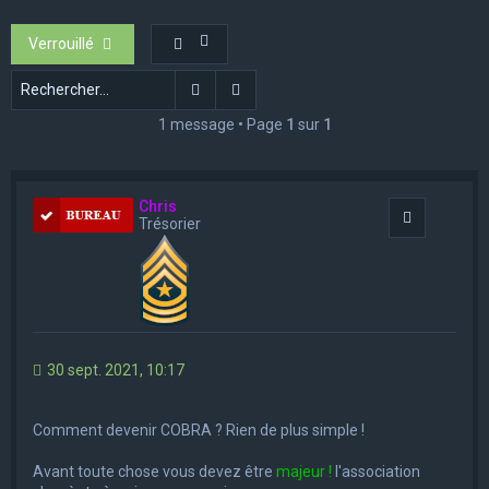
e
Verrouillé
r
c
Rechercher
Recherche avancée
h
1 message • Page
1
sur
1
e
r
Chris
Rapporter
Trésorier
30 sept. 2021, 10:17
Comment devenir COBRA ? Rien de plus simple !
Avant toute chose vous devez être
majeur !
l'association