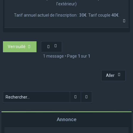
l'extérieur)
Tarif annuel actuel de l'inscription :
30€
. Tarif couple
40€
.
H
a
u
t
Verrouillé
1 message • Page
1
sur
1
Aller
Rechercher
Recherche avancée
Annonce