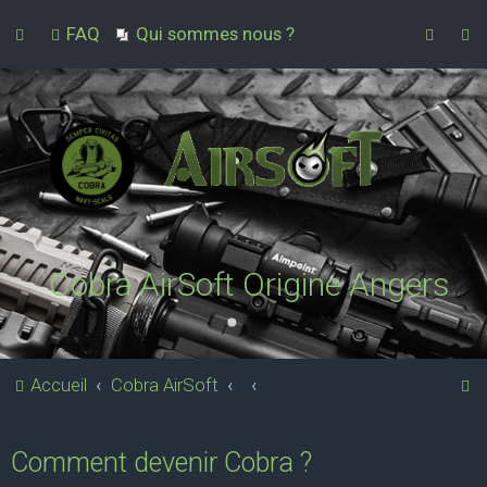
FAQ
Qui sommes nous ?
Cobra AirSoft Origine Angers
R
Accueil
Cobra AirSoft
e
c
Comment devenir Cobra ?
h