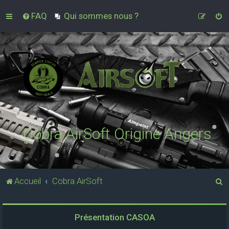
FAQ
Qui sommes nous ?
Cobra AirSoft Origine Angers
R
Accueil
Cobra AirSoft
e
c
Présentation CASOA
h