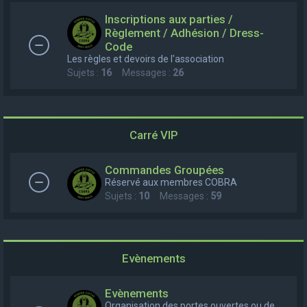
e
Inscriptions aux parties /
r
Règlement / Adhésion / Dress-
Code
c
Les règles et devoirs de l'association
h
Sujets :
16
Messages :
26
e
r
Carré VIP
Commandes Groupées
Réservé aux membres COBRA
Sujets :
10
Messages :
59
Evènements
Evènements
Organisation des portes ouvertes ou de