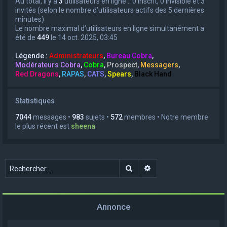
Au total, il y a
3
utilisateurs en ligne :: 0 inscrit, 0 invisible et 3
invités (selon le nombre d’utilisateurs actifs des 5 dernières
minutes)
Le nombre maximal d’utilisateurs en ligne simultanément a
été de
449
le 14 oct. 2025, 03:45
Légende :
Administrateurs
,
Bureau Cobra
,
Modérateurs Cobra
,
Cobra
,
Prospect
,
Messagers
,
Red Dragons
,
RAPAS
,
CATS
,
Spears
,
Black Hand
Statistiques
7044
messages •
983
sujets •
572
membres • Notre membre
le plus récent est
sheena
Rechercher
Recherche avancée
Annonce