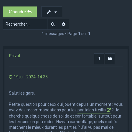
e
Répondre
r
c
Rechercher
Recherche avancée
h
4 messages • Page
1
sur
1
e
r
Privat
Rapporter le m
Citation
19 juil. 2024, 14:35
Salut les gars,
Petite question pour ceux qui jouent depuis un moment : vous
avez des recommandations pour les
pantalon treillis
? Je
cherche quelque chose de solide et confortable, surtout pour
les terrains un peu rudes. Niveau camouflage, quels motifs
marchent le mieux durant les parties ? J'ai vu pas mal de