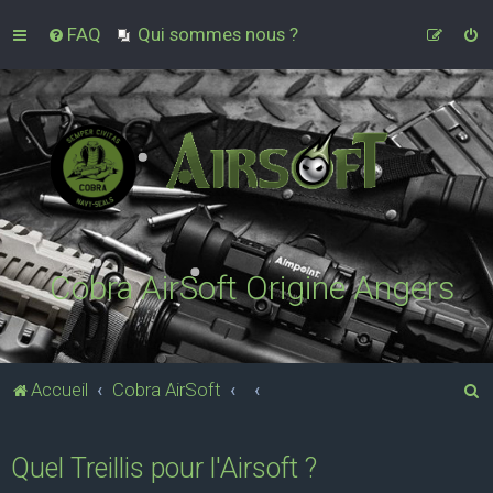
FAQ
Qui sommes nous ?
Cobra AirSoft Origine Angers
R
Accueil
Cobra AirSoft
e
c
Quel Treillis pour l'Airsoft ?
h