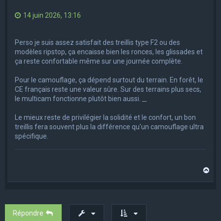
14 juin 2026, 13:16
Perso je suis assez satisfait des treillis type F2 ou des
modèles ripstop, ça encaisse bien les ronces, les glissades et
ça reste confortable même sur une journée complète.
Pour le camouflage, ça dépend surtout du terrain. En forêt, le
CE français reste une valeur sûre. Sur des terrains plus secs,
le multicam fonctionne plutôt bien aussi.
Le mieux reste de privilégier la solidité et le confort, un bon
treillis fera souvent plus la différence qu'un camouflage ultra
spécifique.
H
a
u
t
Répondre