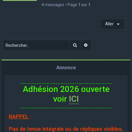
4 messages • Page
1
sur
1
Aller
Rechercher
Recherche avancée
Annonce
_______________________________________
Adhésion 2026 ouverte
voir
ICI
_______________________________________
RAPPEL
:
Pas de tenue intégrale ou de répliques visibles,