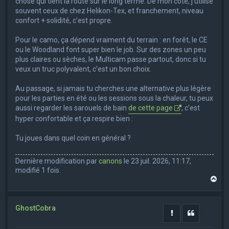
chose qui tient la route sur le long terme. De mon côté, j’utilise
souvent ceux de chez Helikon-Tex, et franchement, niveau
confort + solidité, c’est propre.
Pour le camo, ça dépend vraiment du terrain : en forêt, le CE
ou le Woodland font super bien le job. Sur des zones un peu
plus claires ou sèches, le Multicam passe partout, donc si tu
veux un truc polyvalent, c’est un bon choix.
Au passage, si jamais tu cherches une alternative plus légère
pour les parties en été ou les sessions sous la chaleur, tu peux
aussi regarder les sarouels de bain
de cette page
, c’est
hyper confortable et ça respire bien :
Tu joues dans quel coin en général ?
Dernière modification par
canons
le 23 juil. 2026, 11:17,
modifié 1 fois.
H
a
u
t
GhostCobra
Rapporter le m
Citation