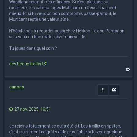
Woodland restent très efficaces. Si c’est plus sec ou
rocailleux, les camouflages Multicam ou Desert passent
mieux. Et si tu veux un bon compromis passe-partout, le
Multicam reste une valeur sûre.
N’hésite pas à regarder aussi chez Helikon-Tex ou Pentagon
si tu veux du bon matos civil mais solide.
Tu joues dans quel coin ?
des beaux treillis
H
a
u
t
canons
Rapporter le m
Citation
27 nov. 2025, 10:51
Je rejoins totalement ce qui a été dit. Les treillis en ripstop,
c’est clairement ce qu’il y a de plus fiable si tu veux quelque