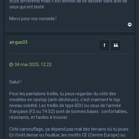
trucs différents mais c'est difficile de se décider sans avis de
ceux qui ont testé.
Merci pour vos conseils !
H
a
u
t
airgun33
Rapporter le m
Citation
04 mai 2025, 12:23
Salut !
Pour les pantalons treillis, tu peux regarder du côté des
modèles en ripstop (anti-déchirure), c’est vraiment le top
niveau solidité. Les treillis de type BDU ou ceux de l’armée
française (F2 ou T4 S2) sont de bonnes bases : confortables,
résistants, et faciles à trouver.
Côté camouflage, ça dépend pas mal des terrains où tu joues.
En forêt dense ou feuillue, les motifs CE (Centre Europe) ou