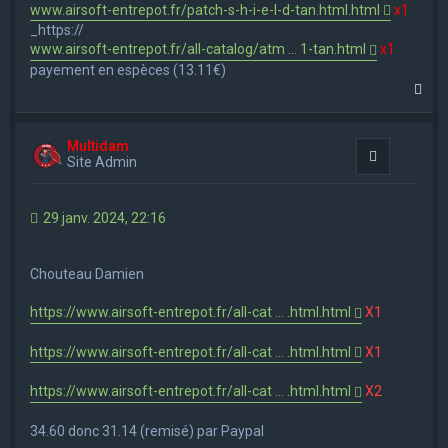
www.airsoft-entrepot.fr/patch-s-h-i-e-l-d-tan.html.html
x1
_https://
www.airsoft-entrepot.fr/all-catalog/atm ... 1-tan.html
x1
payement en espèces (13.11€)
H
a
u
t
Multidam
Citation
Site Admin
29 janv. 2024, 22:16
Chouteau Damien
https://www.airsoft-entrepot.fr/all-cat ... .html.html
X1
https://www.airsoft-entrepot.fr/all-cat ... .html.html
X1
https://www.airsoft-entrepot.fr/all-cat ... .html.html
X2
34.60 donc 31.14 (remisé) par Paypal