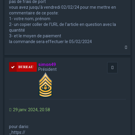
pas de frais de port
vous avez jusqu’à vendredi 02/02/24 pour me mettre en
commentaire de ce poste:
1- votre nom; prénom
2- un copier coller de l'URL de l'article en question avec la
quantité
3- et le moyen de paiement
la commande sera effectuer le 05/02/2024
H
a
u
t
simon49
Citation
Président
29 janv. 2024, 20:58
pour dario:
_https://