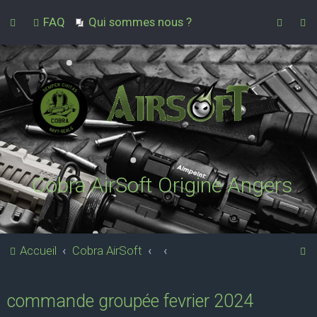
FAQ
Qui sommes nous ?
Cobra AirSoft Origine Angers
R
Accueil
Cobra AirSoft
e
c
commande groupée fevrier 2024
h