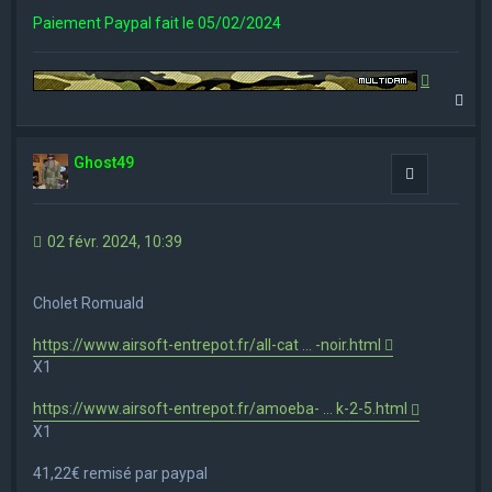
Paiement Paypal fait le 05/02/2024
H
a
u
t
Ghost49
Citation
02 févr. 2024, 10:39
Cholet Romuald
https://www.airsoft-entrepot.fr/all-cat ... -noir.html
X1
https://www.airsoft-entrepot.fr/amoeba- ... k-2-5.html
X1
41,22€ remisé par paypal