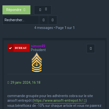
e
Répondre
r
c
Rechercher
Recherche avancée
h
4 messages • Page
1
sur
1
e
r
simon49
Citation
Président
29 janv. 2024, 16:18
commande groupée pour les adhérents cobra sur le site
airsoft entrepôt (
https://www.airsoft-entrepot.fr/
)
vous bénéficiez de -10% sur chaque article et vous ne paierez