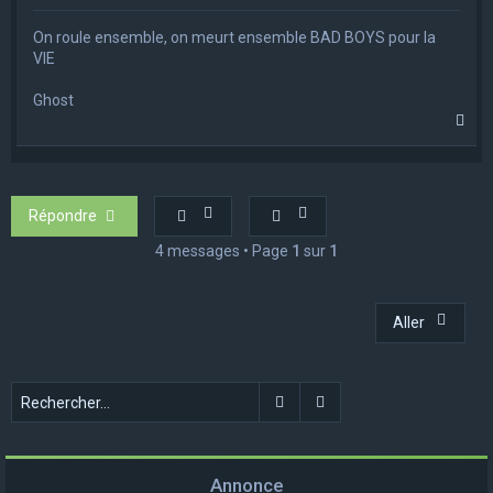
On roule ensemble, on meurt ensemble BAD BOYS pour la
VIE
Ghost
H
a
u
t
Répondre
4 messages • Page
1
sur
1
Aller
Rechercher
Recherche avancée
Annonce