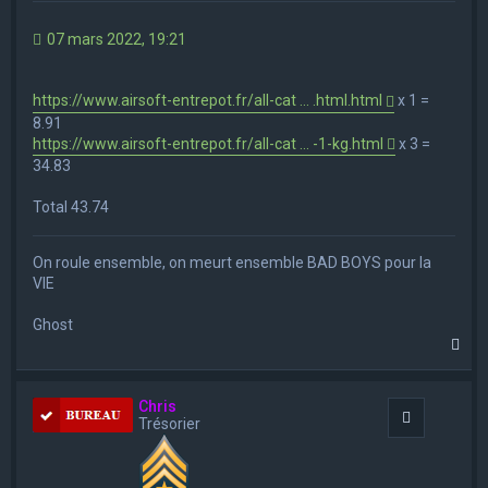
07 mars 2022, 19:21
https://www.airsoft-entrepot.fr/all-cat ... .html.html
x 1 =
8.91
https://www.airsoft-entrepot.fr/all-cat ... -1-kg.html
x 3 =
34.83
Total 43.74
On roule ensemble, on meurt ensemble BAD BOYS pour la
VIE
Ghost
H
a
u
t
Chris
Citation
Trésorier