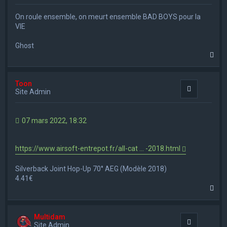
On roule ensemble, on meurt ensemble BAD BOYS pour la
VIE
Ghost
H
a
u
t
Toon
Citation
Site Admin
07 mars 2022, 18:32
https://www.airsoft-entrepot.fr/all-cat ... -2018.html
Silverback Joint Hop-Up 70° AEG (Modèle 2018)
4.41€
H
a
u
t
Multidam
Citation
Site Admin