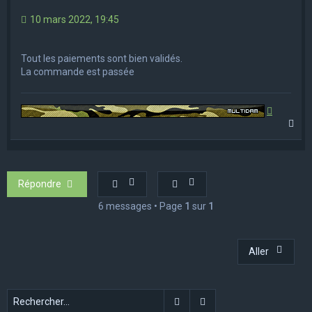
10 mars 2022, 19:45
Tout les paiements sont bien validés.
La commande est passée
H
a
u
t
Répondre
6 messages • Page
1
sur
1
Aller
Rechercher
Recherche avancée