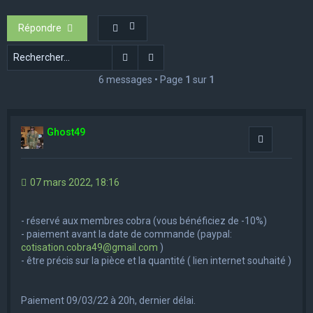
e
Répondre
r
c
Rechercher
Recherche avancée
h
6 messages • Page
1
sur
1
e
r
Ghost49
Citation
07 mars 2022, 18:16
- réservé aux membres cobra (vous bénéficiez de -10%)
- paiement avant la date de commande (paypal:
cotisation.cobra49@gmail.com
)
- être précis sur la pièce et la quantité ( lien internet souhaité )
Paiement 09/03/22 à 20h, dernier délai.