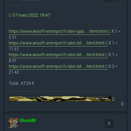
07 mars 2022, 18:47
https://www.airsoft-entrepot.fr/atm-gaz ... .html.html
X 1 =
5.31
https://www.airsoft-entrepot.fr/atm-bil ... .html.html
X 1 =
11.61
https://www.airsoft-entrepot.fr/atm-bil ... .html.html
X 1 =
8.91
https://www.airsoft-entrepot.fr/atm-bil ... .html.html
X 2 =
21.42
Total : 47.24 €
H
a
u
t
Ghost49
Citation