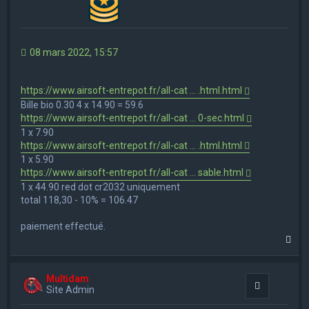
08 mars 2022, 15:57
https://www.airsoft-entrepot.fr/all-cat ... .html.html
Bille bio 0.30 4 x 14.90 = 59.6
https://www.airsoft-entrepot.fr/all-cat ... 0-sec.html
1 x 7.90
https://www.airsoft-entrepot.fr/all-cat ... .html.html
1 x 5.90
https://www.airsoft-entrepot.fr/all-cat ... sable.html
1 x 44.90 red dot cr2032 uniquement
total 118,30 - 10% = 106.47
paiement effectué.
H
a
u
t
Multidam
Citation
Site Admin