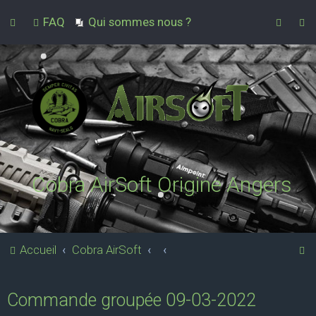
FAQ
Qui sommes nous ?
Cobra AirSoft Origine Angers
R
Accueil
Cobra AirSoft
e
c
Commande groupée 09-03-2022
h