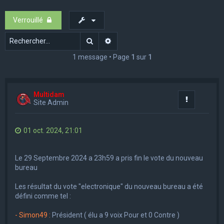
e
Verrouillé
r
c
Rechercher
Recherche avancée
h
1 message • Page
1
sur
1
e
r
Multidam
Rapporter
Site Admin
01 oct. 2024, 21:01
Le 29 Septembre 2024 a 23h59 a pris fin le vote du nouveau
bureau
Les résultat du vote "electronique" du nouveau bureau a été
défini comme tel :
- Simon49 :
Président ( élu a 9 voix Pour et 0 Contre )