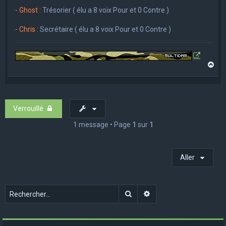
- Ghost :
Trésorier ( élu a 8 voix Pour et 0 Contre )
- Chris :
Secrétaire ( élu a 8 voix Pour et 0 Contre )
H
a
u
t
Verrouillé
1 message • Page
1
sur
1
Aller
Rechercher
Recherche avancée