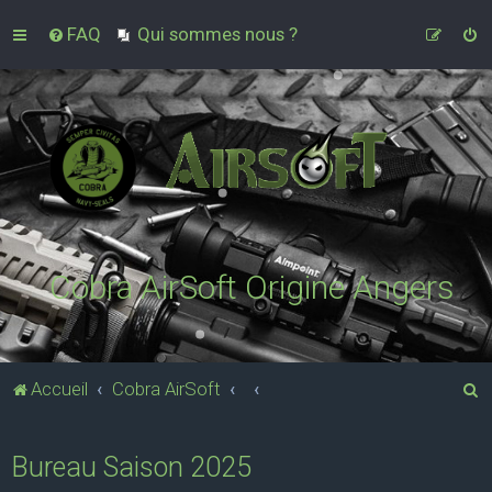
FAQ
Qui sommes nous ?
Cobra AirSoft Origine Angers
R
Accueil
Cobra AirSoft
e
c
Bureau Saison 2025
h