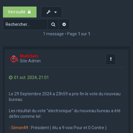
e
Verrouillé
r
c
Rechercher
Recherche avancée
h
1 message • Page
1
sur
1
e
r
Multidam
Rapporter
Site Admin
01 oct. 2024, 21:01
Le 29 Septembre 2024 a 23h59 a pris fin le vote du nouveau
bureau
Les résultat du vote "electronique" du nouveau bureau a été
défini comme tel :
- Simon49 :
Président ( élu a 9 voix Pour et 0 Contre )