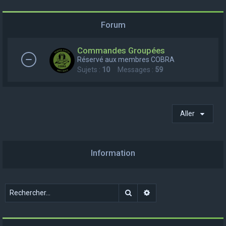
e
r
Forum
c
Commandes Groupées
h
Réservé aux membres COBRA
e
Sujets :
10
Messages :
59
r
Aller
Information
Rechercher
Recherche avancée