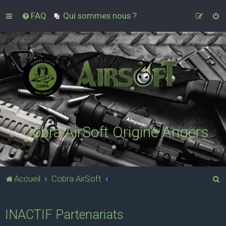
FAQ
Qui sommes nous ?
Cobra AirSoft Origine Angers
R
Accueil
Cobra AirSoft
e
c
INACTIF Partenariats
h