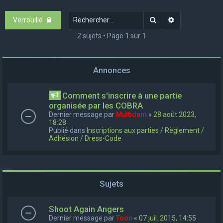
e
Rechercher
Recherche ava
Verrouillé
r
c
2 sujets • Page
1
sur
1
h
e
Annonces
r
Comment s'inscrire à une partie
organisée par les COBRA
Dernier message par
Multidam
«
28 août 2023,
18:28
Publié dans
Inscriptions aux parties / Règlement /
Adhésion / Dress-Code
Sujets
Shoot Again Angers
Dernier message par
Toon
«
07 juil. 2015, 14:55