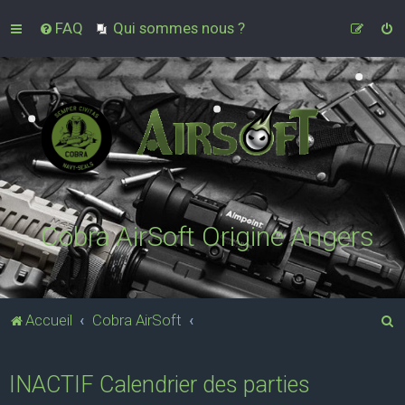
FAQ
Qui sommes nous ?
Cobra AirSoft Origine Angers
R
Accueil
Cobra AirSoft
e
c
INACTIF Calendrier des parties
h