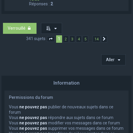
Réponses :
2
Verrouillé
341 sujets
1
…
2
3
4
5
14
Page
1
sur
14
Suivant
Aller
Information
Permissions du forum
Vous
ne pouvez pas
publier de nouveaux sujets dans ce
forum
Vous
ne pouvez pas
répondre aux sujets dans ce forum
Vous
ne pouvez pas
modifier vos messages dans ce forum
Vous
ne pouvez pas
supprimer vos messages dans ce forum