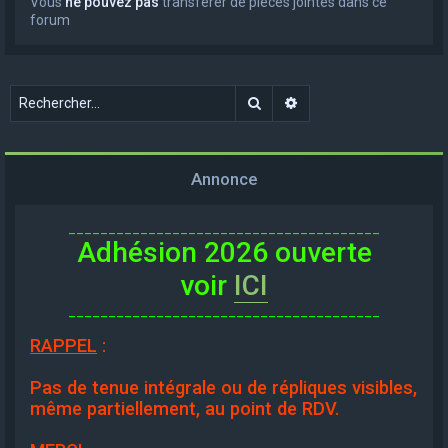
Vous
ne pouvez pas
transférer de pièces jointes dans ce
forum
Rechercher
Recherche avancée
Annonce
_______________________________________
Adhésion 2026 ouverte
voir
ICI
_______________________________________
RAPPEL
:
Pas de tenue intégrale ou de répliques visibles,
même partiellement, au point de RDV.