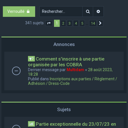
e
Rechercher
Recherche ava
Verrouillé
r
c
341 sujets
1
…
2
3
4
5
14
Page
1
sur
14
Suivant
h
e
Annonces
r
Comment s'inscrire à une partie
organisée par les COBRA
Dernier message par
Multidam
«
28 août 2023,
18:28
Publié dans
Inscriptions aux parties / Règlement /
Adhésion / Dress-Code
Sujets
Partie exceptionnelle du 23/07/23 en