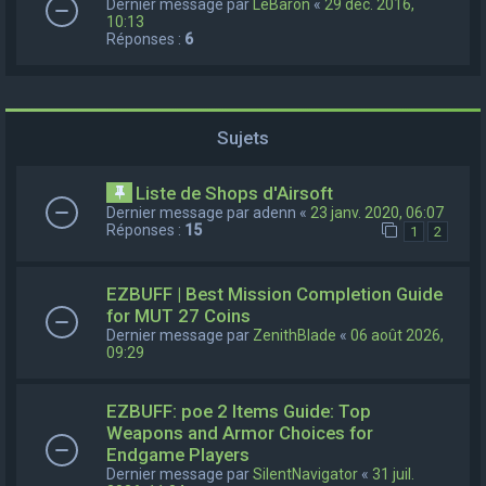
Dernier message par
LeBaron
«
29 déc. 2016,
10:13
Réponses :
6
Sujets
Liste de Shops d'Airsoft
Dernier message par
adenn
«
23 janv. 2020, 06:07
Réponses :
15
1
2
EZBUFF | Best Mission Completion Guide
for MUT 27 Coins
Dernier message par
ZenithBlade
«
06 août 2026,
09:29
EZBUFF: poe 2 Items Guide: Top
Weapons and Armor Choices for
Endgame Players
Dernier message par
SilentNavigator
«
31 juil.