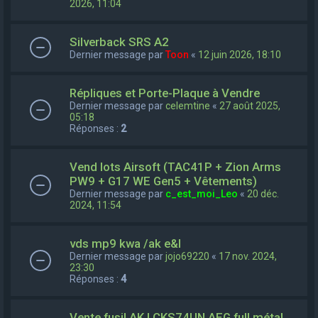
2026, 11:04
Silverback SRS A2
Dernier message par
Toon
«
12 juin 2026, 18:10
Répliques et Porte-Plaque à Vendre
Dernier message par
celemtine
«
27 août 2025,
05:18
Réponses :
2
Vend lots Airsoft (TAC41P + Zion Arms
PW9 + G17 WE Gen5 + Vêtements)
Dernier message par
c_est_moi_Leo
«
20 déc.
2024, 11:54
vds mp9 kwa /ak e&l
Dernier message par
jojo69220
«
17 nov. 2024,
23:30
Réponses :
4
Vente fusil AK LCKS74UN AEG full métal