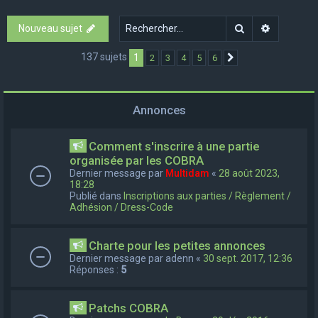
e
Rechercher
Recherch
Nouveau sujet
r
c
137 sujets
1
2
3
4
5
6
Suivant
h
e
Annonces
r
Comment s'inscrire à une partie
organisée par les COBRA
Dernier message par
Multidam
«
28 août 2023,
18:28
Publié dans
Inscriptions aux parties / Règlement /
Adhésion / Dress-Code
Charte pour les petites annonces
Dernier message par
adenn
«
30 sept. 2017, 12:36
Réponses :
5
Patchs COBRA