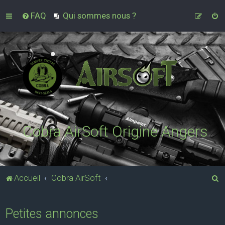
FAQ
Qui sommes nous ?
Cobra AirSoft Origine Angers
R
Accueil
Cobra AirSoft
e
c
Petites annonces
h