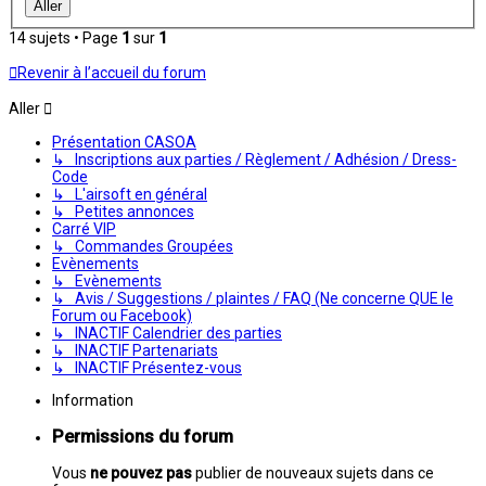
14 sujets • Page
1
sur
1
Revenir à l’accueil du forum
Aller
Présentation CASOA
↳ Inscriptions aux parties / Règlement / Adhésion / Dress-
Code
↳ L'airsoft en général
↳ Petites annonces
Carré VIP
↳ Commandes Groupées
Evènements
↳ Evènements
↳ Avis / Suggestions / plaintes / FAQ (Ne concerne QUE le
Forum ou Facebook)
↳ INACTIF Calendrier des parties
↳ INACTIF Partenariats
↳ INACTIF Présentez-vous
Information
Permissions du forum
Vous
ne pouvez pas
publier de nouveaux sujets dans ce