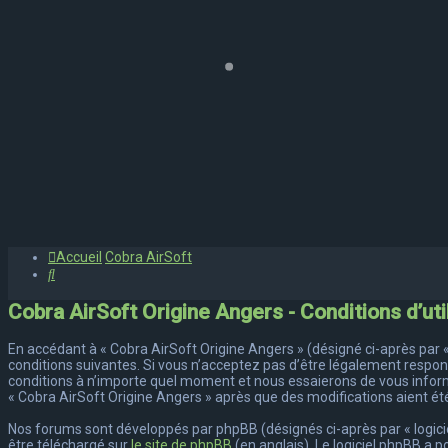
Accueil
Cobra AirSoft
Rechercher
Cobra AirSoft Origine Angers - Conditions d’uti
En accédant à « Cobra AirSoft Origine Angers » (désigné ci-après par « 
conditions suivantes. Si vous n’acceptez pas d’être légalement respons
conditions à n’importe quel moment et nous essaierons de vous informe
« Cobra AirSoft Origine Angers » après que des modifications aient ét
Nos forums sont développés par phpBB (désignés ci-après par « logiciel
être téléchargé sur
le site de phpBB
(en anglais). Le logiciel phpBB a 