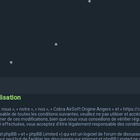
lisation
nous », « notre », « nos », « Cobra AirSoft Origine Angers » et « https:/
able de toutes les conditions suivantes, veuillez ne pas utiliser et acc
r de ces modifications, bien que nous vous conseillons de vérifier rég
é effectuées, vous acceptez d’être légalement responsable des conditio
 phpBB » et « phpBB Limited ») qui est un logiciel de forum de discussi
pour seul but de faciliter les discussions sur internet et phpBB Limited