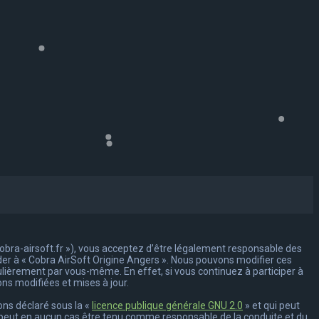
/cobra-airsoft.fr »), vous acceptez d’être légalement responsable des
éder à « Cobra AirSoft Origine Angers ». Nous pouvons modifier ces
ulièrement par vous-même. En effet, si vous continuez à participer à
ns modifiées et mises à jour.
ons déclaré sous la «
licence publique générale GNU 2.0
» et qui peut
 ne peut en aucun cas être tenu comme responsable de la conduite et du