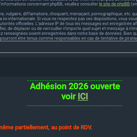
’informations concernant phpBB, veuillez consulter
le site de phpBB
(en
, vulgaire, diffamatoire, choquant, menaçant, pornographique, etc. qui p
a loi internationale. Si vous ne respectez pas ces dispositions, vous v
 autorités officielles. L’adresse IP de tous les messages est enregistrée 
ifier, de déplacer ou de verrouiller n’importe quel sujet et message à n
ez renseignées soient enregistrées dans notre base de données. Bien qu
ne pourront être tenus comme responsables en cas de tentative de pira
_______________________________________
Adhésion 2026 ouverte
voir
ICI
_______________________________________
 même partiellement, au point de RDV.