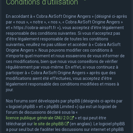
Conditions d’utilisation
e
r
En accédant à « Cobra AirSoft Origine Angers » (désigné ci-après
c
par « nous », « notre », « nos », « Cobra AirSoft Origine Angers »
et « https://cobra-airsoft.fr »), vous acceptez d’être légalement
h
responsable des conditions suivantes. Si vous n’acceptez pas
e
d’être légalement responsable de toutes les conditions
suivantes, veuillez ne pas utiliser et accéder à « Cobra AirSoft
r
Origine Angers ». Nous pouvons modifier ces conditions à
n’importe quel moment et nous essaierons de vous informer de
ces modifications, bien que nous vous conseillons de vérifier
régulièrement par vous-même. En effet, si vous continuez à
participer à « Cobra AirSoft Origine Angers » après que des
modifications aient été effectuées, vous acceptez d’être
légalement responsable des conditions modifiées et mises à
jour.
Nos forums sont développés par phpBB (désignés ci-après par
« logiciel phpBB » et « phpBB Limited ») qui est un logiciel de
forum de discussions déclaré sous la «
licence publique générale GNU 2.0
» et qui peut être
téléchargé sur
le site de phpBB
(en anglais). Le logiciel phpBB
a pour seul but de faciliter les discussions sur internet et phpBB