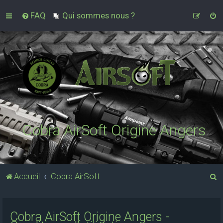
FAQ
Qui sommes nous ?
Cobra AirSoft Origine Angers
R
Accueil
Cobra AirSoft
e
c
Cobra AirSoft Origine Angers -
h