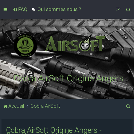
FAQ
Qui sommes nous ?
Cobra AirSoft Origine Angers
R
Accueil
Cobra AirSoft
e
c
Cobra AirSoft Origine Angers -
h