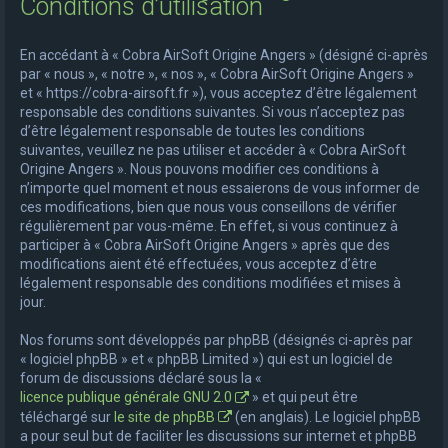
Conditions d’utilisation
e
r
En accédant à « Cobra AirSoft Origine Angers » (désigné ci-après
c
par « nous », « notre », « nos », « Cobra AirSoft Origine Angers »
et « https://cobra-airsoft.fr »), vous acceptez d’être légalement
h
responsable des conditions suivantes. Si vous n’acceptez pas
e
d’être légalement responsable de toutes les conditions
suivantes, veuillez ne pas utiliser et accéder à « Cobra AirSoft
r
Origine Angers ». Nous pouvons modifier ces conditions à
n’importe quel moment et nous essaierons de vous informer de
ces modifications, bien que nous vous conseillons de vérifier
régulièrement par vous-même. En effet, si vous continuez à
participer à « Cobra AirSoft Origine Angers » après que des
modifications aient été effectuées, vous acceptez d’être
légalement responsable des conditions modifiées et mises à
jour.
Nos forums sont développés par phpBB (désignés ci-après par
« logiciel phpBB » et « phpBB Limited ») qui est un logiciel de
forum de discussions déclaré sous la «
licence publique générale GNU 2.0
» et qui peut être
téléchargé sur
le site de phpBB
(en anglais). Le logiciel phpBB
a pour seul but de faciliter les discussions sur internet et phpBB