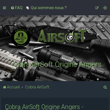
FAQ
Qui sommes nous ?
Cobra AirSoft Origine Angers
R
Accueil
Cobra AirSoft
e
c
Cobra AirSoft Origine Angers -
h