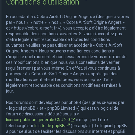
Conditions d’utilisation
e
r
En accédant à « Cobra AirSoft Origine Angers » (désigné ci-après
c
par « nous », « notre », « nos », « Cobra AirSoft Origine Angers »
et « https://cobra-airsoft.fr »), vous acceptez d’être légalement
h
responsable des conditions suivantes. Si vous n’acceptez pas
e
d’être légalement responsable de toutes les conditions
suivantes, veuillez ne pas utiliser et accéder à « Cobra AirSoft
r
Origine Angers ». Nous pouvons modifier ces conditions à
n’importe quel moment et nous essaierons de vous informer de
ces modifications, bien que nous vous conseillons de vérifier
régulièrement par vous-même. En effet, si vous continuez à
participer à « Cobra AirSoft Origine Angers » après que des
modifications aient été effectuées, vous acceptez d’être
légalement responsable des conditions modifiées et mises à
jour.
Nos forums sont développés par phpBB (désignés ci-après par
« logiciel phpBB » et « phpBB Limited ») qui est un logiciel de
forum de discussions déclaré sous la «
licence publique générale GNU 2.0
» et qui peut être
téléchargé sur
le site de phpBB
(en anglais). Le logiciel phpBB
a pour seul but de faciliter les discussions sur internet et phpBB