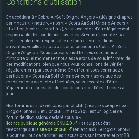
Conditions d’utilisation
e
r
En accédant à « Cobra AirSoft Origine Angers » (désigné ci-après
c
par « nous », « notre », « nos », « Cobra AirSoft Origine Angers »
et « https://cobra-airsoft.fr »), vous acceptez d’être légalement
h
responsable des conditions suivantes. Si vous n’acceptez pas
e
d’être légalement responsable de toutes les conditions
suivantes, veuillez ne pas utiliser et accéder à « Cobra AirSoft
r
Origine Angers ». Nous pouvons modifier ces conditions à
n’importe quel moment et nous essaierons de vous informer de
ces modifications, bien que nous vous conseillons de vérifier
régulièrement par vous-même. En effet, si vous continuez à
participer à « Cobra AirSoft Origine Angers » après que des
modifications aient été effectuées, vous acceptez d’être
légalement responsable des conditions modifiées et mises à
jour.
Nos forums sont développés par phpBB (désignés ci-après par
« logiciel phpBB » et « phpBB Limited ») qui est un logiciel de
forum de discussions déclaré sous la «
licence publique générale GNU 2.0
» et qui peut être
téléchargé sur
le site de phpBB
(en anglais). Le logiciel phpBB
a pour seul but de faciliter les discussions sur internet et phpBB