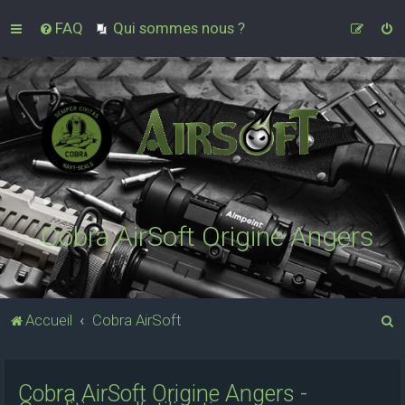
FAQ
Qui sommes nous ?
Cobra AirSoft Origine Angers
R
Accueil
Cobra AirSoft
e
c
Cobra AirSoft Origine Angers -
h