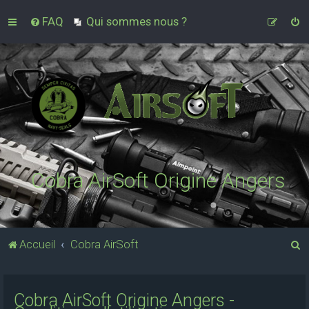
FAQ
Qui sommes nous ?
Cobra AirSoft Origine Angers
R
Accueil
Cobra AirSoft
e
c
Cobra AirSoft Origine Angers -
h