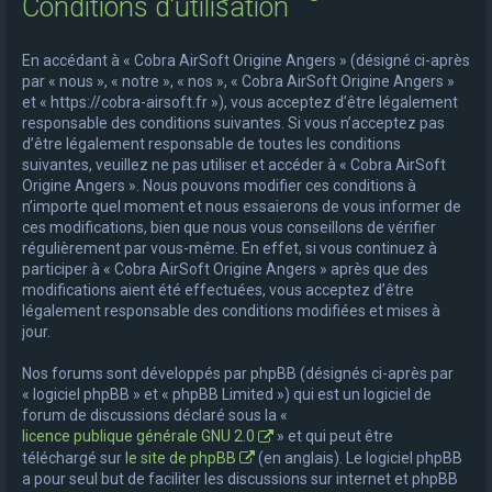
Conditions d’utilisation
e
r
En accédant à « Cobra AirSoft Origine Angers » (désigné ci-après
c
par « nous », « notre », « nos », « Cobra AirSoft Origine Angers »
et « https://cobra-airsoft.fr »), vous acceptez d’être légalement
h
responsable des conditions suivantes. Si vous n’acceptez pas
e
d’être légalement responsable de toutes les conditions
suivantes, veuillez ne pas utiliser et accéder à « Cobra AirSoft
r
Origine Angers ». Nous pouvons modifier ces conditions à
n’importe quel moment et nous essaierons de vous informer de
ces modifications, bien que nous vous conseillons de vérifier
régulièrement par vous-même. En effet, si vous continuez à
participer à « Cobra AirSoft Origine Angers » après que des
modifications aient été effectuées, vous acceptez d’être
légalement responsable des conditions modifiées et mises à
jour.
Nos forums sont développés par phpBB (désignés ci-après par
« logiciel phpBB » et « phpBB Limited ») qui est un logiciel de
forum de discussions déclaré sous la «
licence publique générale GNU 2.0
» et qui peut être
téléchargé sur
le site de phpBB
(en anglais). Le logiciel phpBB
a pour seul but de faciliter les discussions sur internet et phpBB