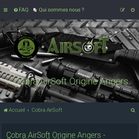
FAQ
Qui sommes nous ?
Cobra AirSoft Origine Angers
R
Accueil
Cobra AirSoft
e
c
Cobra AirSoft Origine Angers -
h