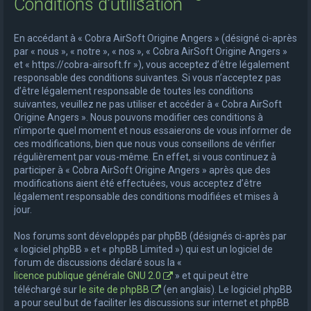
Conditions d’utilisation
e
r
En accédant à « Cobra AirSoft Origine Angers » (désigné ci-après
c
par « nous », « notre », « nos », « Cobra AirSoft Origine Angers »
et « https://cobra-airsoft.fr »), vous acceptez d’être légalement
h
responsable des conditions suivantes. Si vous n’acceptez pas
e
d’être légalement responsable de toutes les conditions
suivantes, veuillez ne pas utiliser et accéder à « Cobra AirSoft
r
Origine Angers ». Nous pouvons modifier ces conditions à
n’importe quel moment et nous essaierons de vous informer de
ces modifications, bien que nous vous conseillons de vérifier
régulièrement par vous-même. En effet, si vous continuez à
participer à « Cobra AirSoft Origine Angers » après que des
modifications aient été effectuées, vous acceptez d’être
légalement responsable des conditions modifiées et mises à
jour.
Nos forums sont développés par phpBB (désignés ci-après par
« logiciel phpBB » et « phpBB Limited ») qui est un logiciel de
forum de discussions déclaré sous la «
licence publique générale GNU 2.0
» et qui peut être
téléchargé sur
le site de phpBB
(en anglais). Le logiciel phpBB
a pour seul but de faciliter les discussions sur internet et phpBB