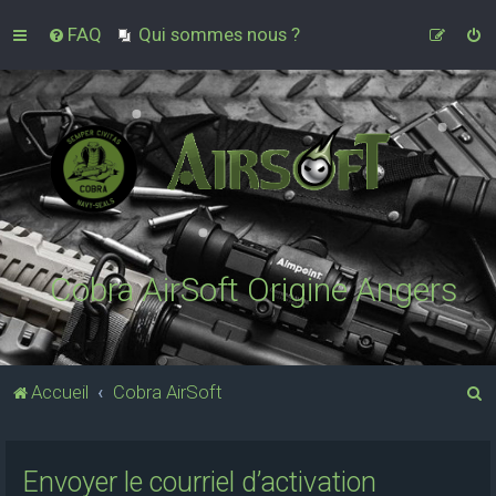
FAQ
Qui sommes nous ?
Cobra AirSoft Origine Angers
R
Accueil
Cobra AirSoft
e
c
Envoyer le courriel d’activation
h