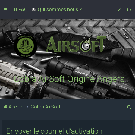
FAQ
Qui sommes nous ?
Cobra AirSoft Origine Angers
R
Accueil
Cobra AirSoft
e
c
Envoyer le courriel d’activation
h