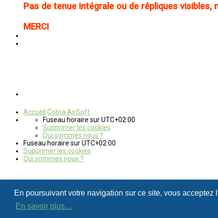
Pas de tenue intégrale ou de répliques visibles,
MERCI
Accueil
Cobra AirSoft
Fuseau horaire sur
UTC+02:00
Supprimer les cookies
Qui sommes nous ?
Fuseau horaire sur
UTC+02:00
Supprimer les cookies
Qui sommes nous ?
En poursuivant votre navigation sur ce site, vous acceptez 
En savoir plus…
Powered by
phpBB
™
• Design by
PlanetStyles
Traduction française officielle
©
Qiaeru