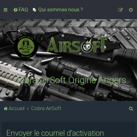
FAQ
Qui sommes nous ?
Cobra AirSoft Origine Angers
R
Accueil
Cobra AirSoft
e
c
Envoyer le courriel d’activation
h