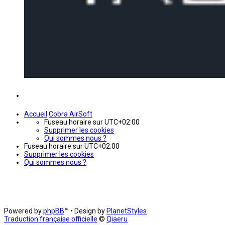
Accueil
Cobra AirSoft
Fuseau horaire sur
UTC+02:00
Supprimer les cookies
Qui sommes nous ?
Fuseau horaire sur
UTC+02:00
Supprimer les cookies
Qui sommes nous ?
Powered by
phpBB
™
• Design by
PlanetStyles
Traduction française officielle
©
Qiaeru