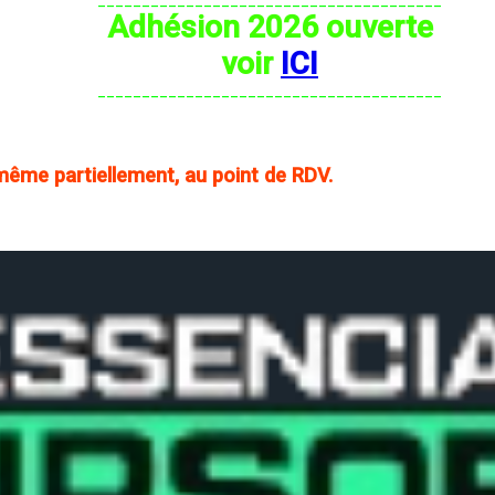
Adhésion 2026 ouverte
voir
ICI
_______________________________________
 même partiellement, au point de RDV.