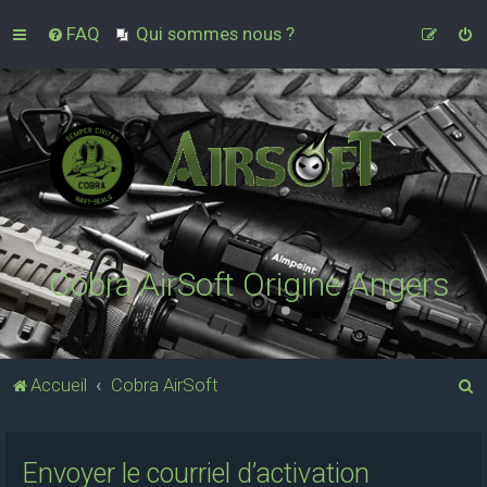
FAQ
Qui sommes nous ?
Cobra AirSoft Origine Angers
R
Accueil
Cobra AirSoft
e
c
Envoyer le courriel d’activation
h