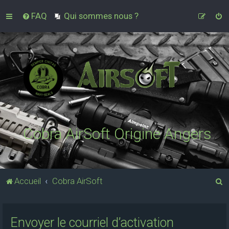
FAQ
Qui sommes nous ?
Cobra AirSoft Origine Angers
R
Accueil
Cobra AirSoft
e
c
Envoyer le courriel d’activation
h