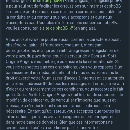
téléchargé sur
le site de phpBB
(en anglais). Le logiciel phpBB
a pour seul but de faciliter les discussions sur internet et phpBB
Limited ne peut en aucun cas être tenu comme responsable de
la conduite et du contenu que nous acceptons et que nous
n’acceptons pas. Pour plus d’informations concernant phpBB,
veuillez consulter
le site de phpBB
(en anglais).
Vous acceptez de ne publier aucun contenu à caractère abusif,
obscène, vulgaire, diffamatoire, choquant, menaçant,
pornographique, etc. qui pourrait transgresser la législation de
votre pays, du pays dans lequel le serveur de « Cobra AirSoft
Origine Angers » est hébergé ou encore la loi internationale. Si
vous ne respectez pas ces dispositions, vous vous exposez à un
bannissement immédiat et définitif et nous nous réservons le
droit d’avertir votre fournisseur d’accès à internet et les autorités
officielles. L’adresse IP de tous les messages est enregistrée afin
d’aider au renforcement de ces conditions. Vous acceptez le fait
que « Cobra AirSoft Origine Angers » ait le droit de supprimer, de
modifier, de déplacer ou de verrouiller n’importe quel sujet et
message à n’importe quel moment si nous estimons cela
nécessaire. En tant qu’utilisateur, vous acceptez que toutes les
informations que vous avez renseignées soient enregistrées
dans notre base de données. Bien que ces informations ne
seront pas diffusées à une tierce partie sans votre