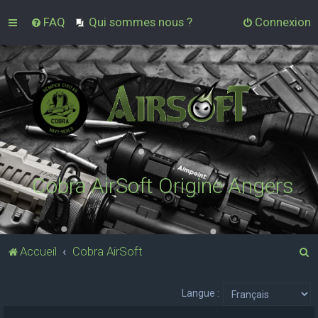
FAQ
Qui sommes nous ?
Connexion
Cobra AirSoft Origine Angers
R
Accueil
Cobra AirSoft
e
c
Langue :
h