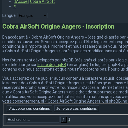
Accueil
Cobra AirSoft
Rechercher
Langue :
Cobra AirSoft Origine Angers - Inscription
En accédant à « Cobra AirSoft Origine Angers » (désigné ci-après par « 
conditions suivantes. Si vous n’acceptez pas d’être légalement respons
conditions à n’importe quel moment et nous essaierons de vous informe
« Cobra AirSoft Origine Angers » après que des modifications aient ét
Nos forums sont développés par phpBB (désignés ci-après par « logiciel
être téléchargé sur
le site de phpBB
(en anglais). Le logiciel phpBB a 
contenu que nous acceptons et que nous n’acceptons pas. Pour plus d
Vous acceptez de ne publier aucun contenu à caractère abusif, obscène
le serveur de « Cobra AirSoft Origine Angers » est hébergé ou encore l
réservons le droit d’avertir votre fournisseur d’accès à internet et les
que « Cobra AirSoft Origine Angers » ait le droit de supprimer, de mod
qu’utilisateur, vous acceptez que toutes les informations que vous av
votre consentement, ni « Cobra AirSoft Origine Angers », ni phpBB, 
Recherche
Rechercher
avancée