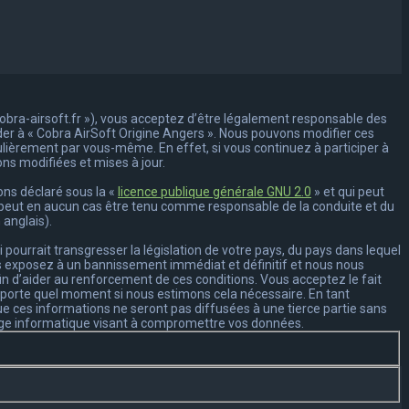
/cobra-airsoft.fr »), vous acceptez d’être légalement responsable des
éder à « Cobra AirSoft Origine Angers ». Nous pouvons modifier ces
ulièrement par vous-même. En effet, si vous continuez à participer à
ns modifiées et mises à jour.
ons déclaré sous la «
licence publique générale GNU 2.0
» et qui peut
 ne peut en aucun cas être tenu comme responsable de la conduite et du
 anglais).
ourrait transgresser la législation de votre pays, du pays dans lequel
ous exposez à un bannissement immédiat et définitif et nous nous
afin d’aider au renforcement de ces conditions. Vous acceptez le fait
’importe quel moment si nous estimons cela nécessaire. En tant
e ces informations ne seront pas diffusées à une tierce partie sans
tage informatique visant à compromettre vos données.