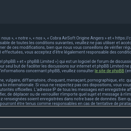
nous », « notre », « nos », « Cobra AirSoft Origine Angers » et « https:/
able de toutes les conditions suivantes, veuillez ne pas utiliser et acc
r de ces modifications, bien que nous vous conseillons de vérifier rég
é effectuées, vous acceptez d’être légalement responsable des conditio
 phpBB » et « phpBB Limited ») qui est un logiciel de forum de discussi
pour seul but de faciliter les discussions sur internet et phpBB Limited
’informations concernant phpBB, veuillez consulter
le site de phpBB
(en
, vulgaire, diffamatoire, choquant, menaçant, pornographique, etc. qui p
a loi internationale. Si vous ne respectez pas ces dispositions, vous v
 autorités officielles. L’adresse IP de tous les messages est enregistrée 
ifier, de déplacer ou de verrouiller n’importe quel sujet et message à n
ez renseignées soient enregistrées dans notre base de données. Bien qu
ne pourront être tenus comme responsables en cas de tentative de pira