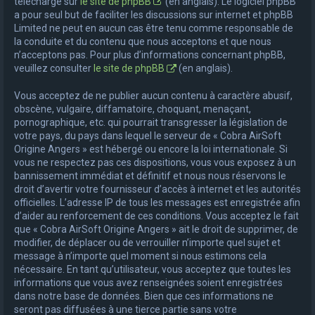
téléchargé sur
le site de phpBB
(en anglais). Le logiciel phpBB
a pour seul but de faciliter les discussions sur internet et phpBB
Limited ne peut en aucun cas être tenu comme responsable de
la conduite et du contenu que nous acceptons et que nous
n’acceptons pas. Pour plus d’informations concernant phpBB,
veuillez consulter
le site de phpBB
(en anglais).
Vous acceptez de ne publier aucun contenu à caractère abusif,
obscène, vulgaire, diffamatoire, choquant, menaçant,
pornographique, etc. qui pourrait transgresser la législation de
votre pays, du pays dans lequel le serveur de « Cobra AirSoft
Origine Angers » est hébergé ou encore la loi internationale. Si
vous ne respectez pas ces dispositions, vous vous exposez à un
bannissement immédiat et définitif et nous nous réservons le
droit d’avertir votre fournisseur d’accès à internet et les autorités
officielles. L’adresse IP de tous les messages est enregistrée afin
d’aider au renforcement de ces conditions. Vous acceptez le fait
que « Cobra AirSoft Origine Angers » ait le droit de supprimer, de
modifier, de déplacer ou de verrouiller n’importe quel sujet et
message à n’importe quel moment si nous estimons cela
nécessaire. En tant qu’utilisateur, vous acceptez que toutes les
informations que vous avez renseignées soient enregistrées
dans notre base de données. Bien que ces informations ne
seront pas diffusées à une tierce partie sans votre