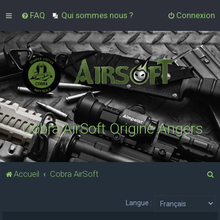
FAQ
Qui sommes nous ?
Connexion
Cobra AirSoft Origine Angers
R
Accueil
Cobra AirSoft
e
c
Langue :
h