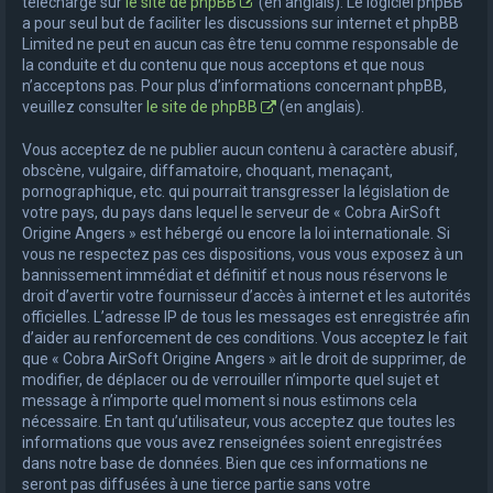
téléchargé sur
le site de phpBB
(en anglais). Le logiciel phpBB
a pour seul but de faciliter les discussions sur internet et phpBB
Limited ne peut en aucun cas être tenu comme responsable de
la conduite et du contenu que nous acceptons et que nous
n’acceptons pas. Pour plus d’informations concernant phpBB,
veuillez consulter
le site de phpBB
(en anglais).
Vous acceptez de ne publier aucun contenu à caractère abusif,
obscène, vulgaire, diffamatoire, choquant, menaçant,
pornographique, etc. qui pourrait transgresser la législation de
votre pays, du pays dans lequel le serveur de « Cobra AirSoft
Origine Angers » est hébergé ou encore la loi internationale. Si
vous ne respectez pas ces dispositions, vous vous exposez à un
bannissement immédiat et définitif et nous nous réservons le
droit d’avertir votre fournisseur d’accès à internet et les autorités
officielles. L’adresse IP de tous les messages est enregistrée afin
d’aider au renforcement de ces conditions. Vous acceptez le fait
que « Cobra AirSoft Origine Angers » ait le droit de supprimer, de
modifier, de déplacer ou de verrouiller n’importe quel sujet et
message à n’importe quel moment si nous estimons cela
nécessaire. En tant qu’utilisateur, vous acceptez que toutes les
informations que vous avez renseignées soient enregistrées
dans notre base de données. Bien que ces informations ne
seront pas diffusées à une tierce partie sans votre