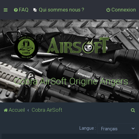
FAQ
Qui sommes nous ?
Connexion
Cobra AirSoft Origine Angers
R
Accueil
Cobra AirSoft
e
c
Langue :
h