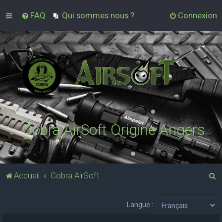
FAQ
Qui sommes nous ?
Connexion
Cobra AirSoft Origine Angers
R
Accueil
Cobra AirSoft
e
c
Langue :
h