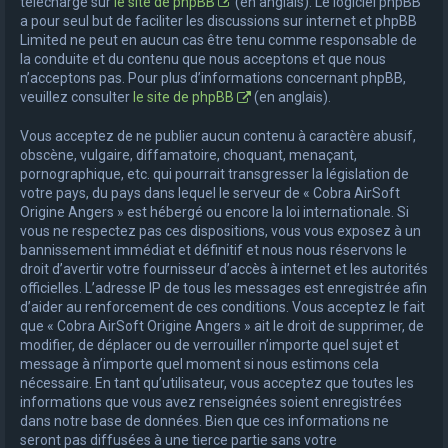
téléchargé sur
le site de phpBB
(en anglais). Le logiciel phpBB
a pour seul but de faciliter les discussions sur internet et phpBB
Limited ne peut en aucun cas être tenu comme responsable de
la conduite et du contenu que nous acceptons et que nous
n’acceptons pas. Pour plus d’informations concernant phpBB,
veuillez consulter
le site de phpBB
(en anglais).
Vous acceptez de ne publier aucun contenu à caractère abusif,
obscène, vulgaire, diffamatoire, choquant, menaçant,
pornographique, etc. qui pourrait transgresser la législation de
votre pays, du pays dans lequel le serveur de « Cobra AirSoft
Origine Angers » est hébergé ou encore la loi internationale. Si
vous ne respectez pas ces dispositions, vous vous exposez à un
bannissement immédiat et définitif et nous nous réservons le
droit d’avertir votre fournisseur d’accès à internet et les autorités
officielles. L’adresse IP de tous les messages est enregistrée afin
d’aider au renforcement de ces conditions. Vous acceptez le fait
que « Cobra AirSoft Origine Angers » ait le droit de supprimer, de
modifier, de déplacer ou de verrouiller n’importe quel sujet et
message à n’importe quel moment si nous estimons cela
nécessaire. En tant qu’utilisateur, vous acceptez que toutes les
informations que vous avez renseignées soient enregistrées
dans notre base de données. Bien que ces informations ne
seront pas diffusées à une tierce partie sans votre