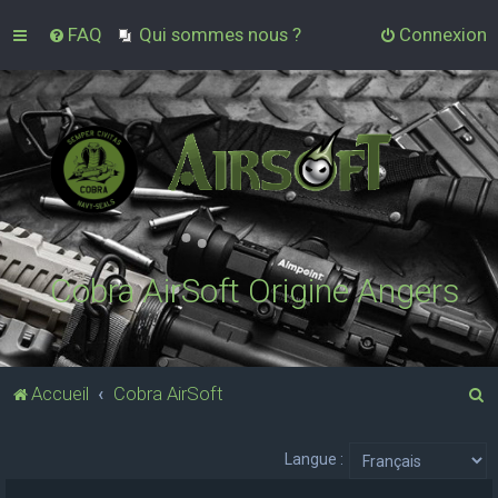
FAQ
Qui sommes nous ?
Connexion
Cobra AirSoft Origine Angers
R
Accueil
Cobra AirSoft
e
c
Langue :
h