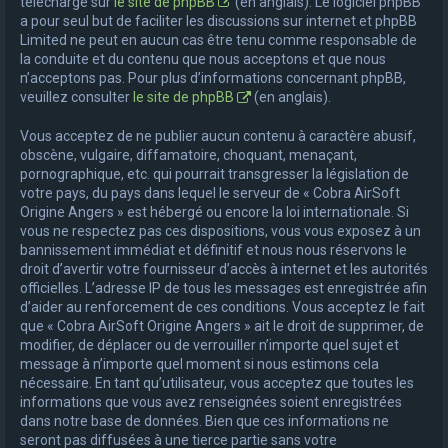
téléchargé sur
le site de phpBB
(en anglais). Le logiciel phpBB
a pour seul but de faciliter les discussions sur internet et phpBB
Limited ne peut en aucun cas être tenu comme responsable de
la conduite et du contenu que nous acceptons et que nous
n’acceptons pas. Pour plus d’informations concernant phpBB,
veuillez consulter
le site de phpBB
(en anglais).
Vous acceptez de ne publier aucun contenu à caractère abusif,
obscène, vulgaire, diffamatoire, choquant, menaçant,
pornographique, etc. qui pourrait transgresser la législation de
votre pays, du pays dans lequel le serveur de « Cobra AirSoft
Origine Angers » est hébergé ou encore la loi internationale. Si
vous ne respectez pas ces dispositions, vous vous exposez à un
bannissement immédiat et définitif et nous nous réservons le
droit d’avertir votre fournisseur d’accès à internet et les autorités
officielles. L’adresse IP de tous les messages est enregistrée afin
d’aider au renforcement de ces conditions. Vous acceptez le fait
que « Cobra AirSoft Origine Angers » ait le droit de supprimer, de
modifier, de déplacer ou de verrouiller n’importe quel sujet et
message à n’importe quel moment si nous estimons cela
nécessaire. En tant qu’utilisateur, vous acceptez que toutes les
informations que vous avez renseignées soient enregistrées
dans notre base de données. Bien que ces informations ne
seront pas diffusées à une tierce partie sans votre