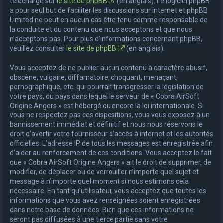
téléchargé sur
le site de phpBB
(en anglais). Le logiciel phpBB
a pour seul but de faciliter les discussions sur internet et phpBB
Limited ne peut en aucun cas être tenu comme responsable de
la conduite et du contenu que nous acceptons et que nous
n’acceptons pas. Pour plus d’informations concernant phpBB,
veuillez consulter
le site de phpBB
(en anglais).
Vous acceptez de ne publier aucun contenu à caractère abusif,
obscène, vulgaire, diffamatoire, choquant, menaçant,
pornographique, etc. qui pourrait transgresser la législation de
votre pays, du pays dans lequel le serveur de « Cobra AirSoft
Origine Angers » est hébergé ou encore la loi internationale. Si
vous ne respectez pas ces dispositions, vous vous exposez à un
bannissement immédiat et définitif et nous nous réservons le
droit d’avertir votre fournisseur d’accès à internet et les autorités
officielles. L’adresse IP de tous les messages est enregistrée afin
d’aider au renforcement de ces conditions. Vous acceptez le fait
que « Cobra AirSoft Origine Angers » ait le droit de supprimer, de
modifier, de déplacer ou de verrouiller n’importe quel sujet et
message à n’importe quel moment si nous estimons cela
nécessaire. En tant qu’utilisateur, vous acceptez que toutes les
informations que vous avez renseignées soient enregistrées
dans notre base de données. Bien que ces informations ne
seront pas diffusées à une tierce partie sans votre