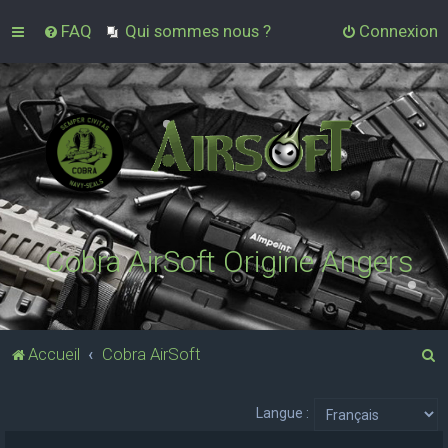
FAQ
Qui sommes nous ?
Connexion
Cobra AirSoft Origine Angers
R
Accueil
Cobra AirSoft
e
c
Langue :
h