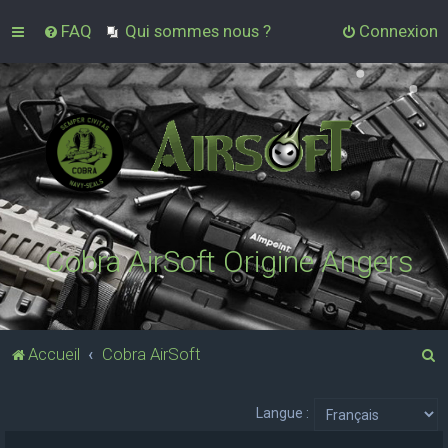
FAQ
Qui sommes nous ?
Connexion
Cobra AirSoft Origine Angers
R
Accueil
Cobra AirSoft
e
c
Langue :
h