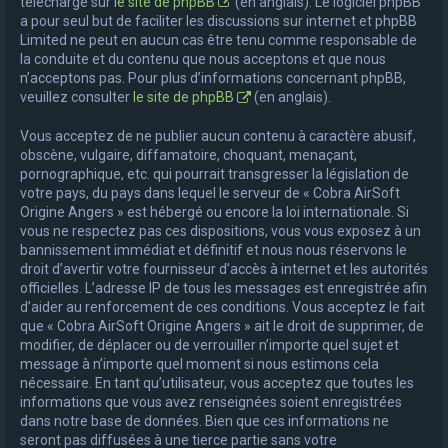
téléchargé sur
le site de phpBB
(en anglais). Le logiciel phpBB
a pour seul but de faciliter les discussions sur internet et phpBB
Limited ne peut en aucun cas être tenu comme responsable de
la conduite et du contenu que nous acceptons et que nous
n’acceptons pas. Pour plus d’informations concernant phpBB,
veuillez consulter
le site de phpBB
(en anglais).
Vous acceptez de ne publier aucun contenu à caractère abusif,
obscène, vulgaire, diffamatoire, choquant, menaçant,
pornographique, etc. qui pourrait transgresser la législation de
votre pays, du pays dans lequel le serveur de « Cobra AirSoft
Origine Angers » est hébergé ou encore la loi internationale. Si
vous ne respectez pas ces dispositions, vous vous exposez à un
bannissement immédiat et définitif et nous nous réservons le
droit d’avertir votre fournisseur d’accès à internet et les autorités
officielles. L’adresse IP de tous les messages est enregistrée afin
d’aider au renforcement de ces conditions. Vous acceptez le fait
que « Cobra AirSoft Origine Angers » ait le droit de supprimer, de
modifier, de déplacer ou de verrouiller n’importe quel sujet et
message à n’importe quel moment si nous estimons cela
nécessaire. En tant qu’utilisateur, vous acceptez que toutes les
informations que vous avez renseignées soient enregistrées
dans notre base de données. Bien que ces informations ne
seront pas diffusées à une tierce partie sans votre