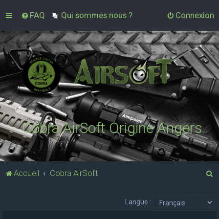
FAQ
Qui sommes nous ?
Connexion
Cobra AirSoft Origine Angers
R
Accueil
Cobra AirSoft
e
c
Langue :
h