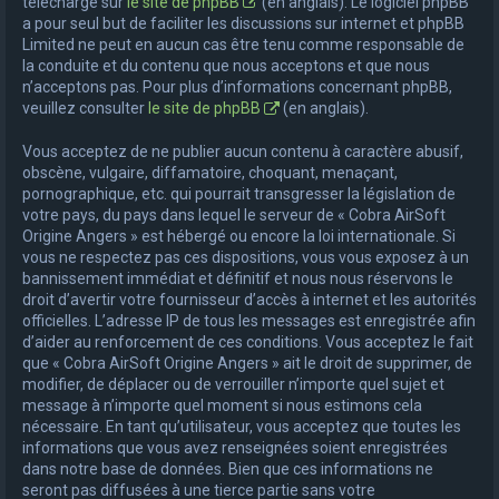
téléchargé sur
le site de phpBB
(en anglais). Le logiciel phpBB
a pour seul but de faciliter les discussions sur internet et phpBB
Limited ne peut en aucun cas être tenu comme responsable de
la conduite et du contenu que nous acceptons et que nous
n’acceptons pas. Pour plus d’informations concernant phpBB,
veuillez consulter
le site de phpBB
(en anglais).
Vous acceptez de ne publier aucun contenu à caractère abusif,
obscène, vulgaire, diffamatoire, choquant, menaçant,
pornographique, etc. qui pourrait transgresser la législation de
votre pays, du pays dans lequel le serveur de « Cobra AirSoft
Origine Angers » est hébergé ou encore la loi internationale. Si
vous ne respectez pas ces dispositions, vous vous exposez à un
bannissement immédiat et définitif et nous nous réservons le
droit d’avertir votre fournisseur d’accès à internet et les autorités
officielles. L’adresse IP de tous les messages est enregistrée afin
d’aider au renforcement de ces conditions. Vous acceptez le fait
que « Cobra AirSoft Origine Angers » ait le droit de supprimer, de
modifier, de déplacer ou de verrouiller n’importe quel sujet et
message à n’importe quel moment si nous estimons cela
nécessaire. En tant qu’utilisateur, vous acceptez que toutes les
informations que vous avez renseignées soient enregistrées
dans notre base de données. Bien que ces informations ne
seront pas diffusées à une tierce partie sans votre