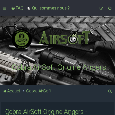
FAQ
Qui sommes nous ?
Cobra AirSoft Origine Angers
R
Accueil
Cobra AirSoft
e
c
Cobra AirSoft Origine Angers -
h