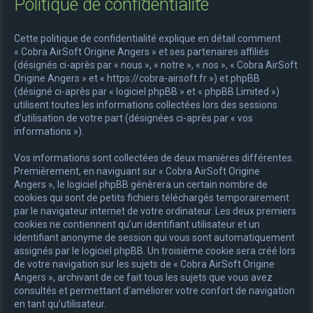
Politique de confidentialité
e
r
Cette politique de confidentialité explique en détail comment
c
« Cobra AirSoft Origine Angers » et ses partenaires affiliés
(désignés ci-après par « nous », « notre », « nos », « Cobra AirSoft
h
Origine Angers » et « https://cobra-airsoft.fr ») et phpBB
e
(désigné ci-après par « logiciel phpBB » et « phpBB Limited »)
utilisent toutes les informations collectées lors des sessions
r
d’utilisation de votre part (désignées ci-après par « vos
informations »).
Vos informations sont collectées de deux manières différentes.
Premièrement, en naviguant sur « Cobra AirSoft Origine
Angers », le logiciel phpBB génèrera un certain nombre de
cookies qui sont de petits fichiers téléchargés temporairement
par le navigateur internet de votre ordinateur. Les deux premiers
cookies ne contiennent qu’un identifiant utilisateur et un
identifiant anonyme de session qui vous sont automatiquement
assignés par le logiciel phpBB. Un troisième cookie sera créé lors
de votre navigation sur les sujets de « Cobra AirSoft Origine
Angers », archivant de ce fait tous les sujets que vous avez
consultés et permettant d’améliorer votre confort de navigation
en tant qu’utilisateur.