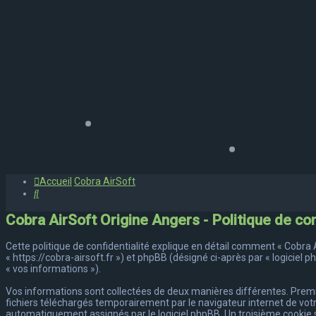
Accueil
Cobra AirSoft
Rechercher
Cobra AirSoft Origine Angers - Politique de con
Cette politique de confidentialité explique en détail comment « Cobra Ai
« https://cobra-airsoft.fr ») et phpBB (désigné ci-après par « logiciel 
« vos informations »).
Vos informations sont collectées de deux manières différentes. Premiè
fichiers téléchargés temporairement par le navigateur internet de votr
automatiquement assignés par le logiciel phpBB. Un troisième cookie se