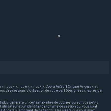
« nous », « notre », « nos », « Cobra AirSoft Origine Angers » et
lors des sessions d’utilisation de votre part (désignées ci-après par
 phpBB génèrera un certain nombre de cookies qui sont de petits
 utilisateur et un identifiant anonyme de session qui vous sont
e Angers », archivant de ce fait tous les sujets que vous avez