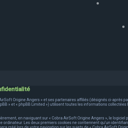
fidentialité
rSoft Origine Angers » et ses partenaires affiliés (désignés ci-après par 
phpBB » et « phpBB Limited ») utilisent toutes les informations collectées 
rement, en naviguant sur « Cobra AirSoft Origine Angers », le logiciel
e ordinateur. Les deux premiers cookies ne contiennent qu’un identifiant
ra créé lors de votre navigation sur les sujets de « Cobra AirSoft Origin