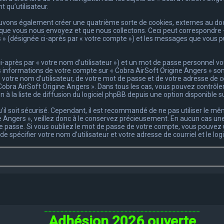
 qu’utilisateur.
pouvons également créer une quatrième sorte de cookies, externes au do
que vous nous envoyez et que nous collectons. Ceci peut correspondre —
s » (désignée ci-après par « votre compte ») et les messages que vous pu
-après par « votre nom d’utilisateur ») et un mot de passe personnel 
s informations de votre compte sur « Cobra AirSoft Origine Angers » son
votre nom d’utilisateur, de votre mot de passe et de votre adresse de co
e « Cobra AirSoft Origine Angers ». Dans tous les cas, vous pouvez contr
à la liste de diffusion du logiciel phpBB depuis une option disponible s
u’il soit sécurisé. Cependant, il est recommandé de ne pas utiliser le m
 Angers », veillez donc à le conservez précieusement. En aucun cas une 
 passe. Si vous oubliez le mot de passe de votre compte, vous pouvez ut
de spécifier votre nom d’utilisateur et votre adresse de courriel et le 
_______________________________________
Adhésion 2026 ouverte