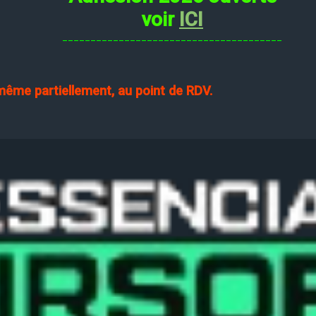
voir
ICI
_______________________________________
 même partiellement, au point de RDV.