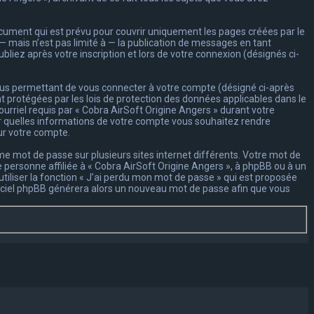
cument qui est prévu pour couvrir uniquement les pages créées par le
 mais n’est pas limité à — la publication de messages en tant
bliez après votre inscription et lors de votre connexion (désignés ci-
vous permettant de vous connecter à votre compte (désigné ci-après
t protégées par les lois de protection des données applicables dans le
urriel requis par « Cobra AirSoft Origine Angers » durant votre
ôler quelles informations de votre compte vous souhaitez rendre
ur votre compte.
ême mot de passe sur plusieurs sites internet différents. Votre mot de
personne affiliée à « Cobra AirSoft Origine Angers », à phpBB ou à un
iliser la fonction « J’ai perdu mon mot de passe » qui est proposée
logiciel phpBB générera alors un nouveau mot de passe afin que vous