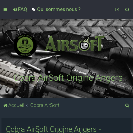
FAQ
Qui sommes nous ?
Cobra AirSoft Origine Angers
R
Accueil
Cobra AirSoft
e
c
Cobra AirSoft Origine Angers -
h