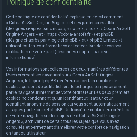
Politique de confidentialité
e
r
Cette politique de confidentialité explique en détail comment
c
« Cobra AirSoft Origine Angers » et ses partenaires affiliés
(désignés ci-après par « nous », « notre », « nos », « Cobra AirSoft
h
Origine Angers » et « https://cobra-airsoft.fr ») et phpBB
e
(désigné ci-après par « logiciel phpBB » et « phpBB Limited »)
utilisent toutes les informations collectées lors des sessions
r
d’utilisation de votre part (désignées ci-après par « vos
informations »).
Vos informations sont collectées de deux manières différentes.
Premièrement, en naviguant sur « Cobra AirSoft Origine
Angers », le logiciel phpBB génèrera un certain nombre de
cookies qui sont de petits fichiers téléchargés temporairement
par le navigateur internet de votre ordinateur. Les deux premiers
cookies ne contiennent qu’un identifiant utilisateur et un
identifiant anonyme de session qui vous sont automatiquement
assignés par le logiciel phpBB. Un troisième cookie sera créé lors
de votre navigation sur les sujets de « Cobra AirSoft Origine
Angers », archivant de ce fait tous les sujets que vous avez
consultés et permettant d’améliorer votre confort de navigation
en tant qu’utilisateur.