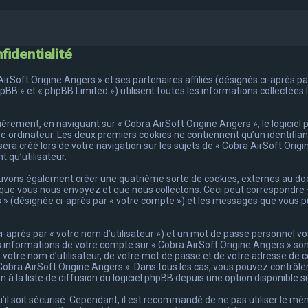
fidentialité
rSoft Origine Angers » et ses partenaires affiliés (désignés ci-après par 
phpBB » et « phpBB Limited ») utilisent toutes les informations collectées 
rement, en naviguant sur « Cobra AirSoft Origine Angers », le logiciel
e ordinateur. Les deux premiers cookies ne contiennent qu’un identifiant
ra créé lors de votre navigation sur les sujets de « Cobra AirSoft Origin
 qu’utilisateur.
pouvons également créer une quatrième sorte de cookies, externes au do
que vous nous envoyez et que nous collectons. Ceci peut correspondre —
s » (désignée ci-après par « votre compte ») et les messages que vous pu
-après par « votre nom d’utilisateur ») et un mot de passe personnel 
s informations de votre compte sur « Cobra AirSoft Origine Angers » son
votre nom d’utilisateur, de votre mot de passe et de votre adresse de co
e « Cobra AirSoft Origine Angers ». Dans tous les cas, vous pouvez contr
à la liste de diffusion du logiciel phpBB depuis une option disponible s
u’il soit sécurisé. Cependant, il est recommandé de ne pas utiliser le m