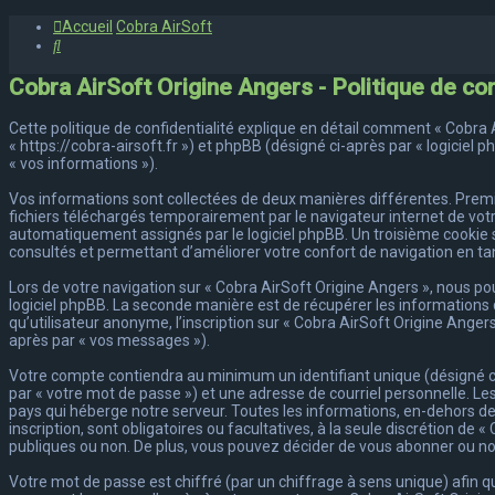
Accueil
Cobra AirSoft
Rechercher
Cobra AirSoft Origine Angers - Politique de con
Cette politique de confidentialité explique en détail comment « Cobra Ai
« https://cobra-airsoft.fr ») et phpBB (désigné ci-après par « logiciel 
« vos informations »).
Vos informations sont collectées de deux manières différentes. Premiè
fichiers téléchargés temporairement par le navigateur internet de votr
automatiquement assignés par le logiciel phpBB. Un troisième cookie se
consultés et permettant d’améliorer votre confort de navigation en tant
Lors de votre navigation sur « Cobra AirSoft Origine Angers », nous 
logiciel phpBB. La seconde manière est de récupérer les informations 
qu’utilisateur anonyme, l’inscription sur « Cobra AirSoft Origine Anger
après par « vos messages »).
Votre compte contiendra au minimum un identifiant unique (désigné ci
par « votre mot de passe ») et une adresse de courriel personnelle. Le
pays qui héberge notre serveur. Toutes les informations, en-dehors de 
inscription, sont obligatoires ou facultatives, à la seule discrétion d
publiques ou non. De plus, vous pouvez décider de vous abonner ou non 
Votre mot de passe est chiffré (par un chiffrage à sens unique) afin q