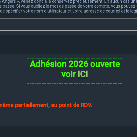
 Angers », veillez donc à le conservez précieusement. En aucun cas une 
 passe. Si vous oubliez le mot de passe de votre compte, vous pouvez ut
de spécifier votre nom d’utilisateur et votre adresse de courriel et le 
_______________________________________
Adhésion 2026 ouverte
voir
ICI
_______________________________________
 même partiellement, au point de RDV.