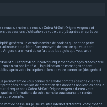
« nous », « notre », « nos », « Cobra AirSoft Origine Angers » et
lors des sessions d’utilisation de votre part (désignées ci-après par
 phpBB génèrera un certain nombre de cookies qui sont de petits
 utilisateur et un identifiant anonyme de session qui vous sont
e Angers », archivant de ce fait tous les sujets que vous avez
cument qui est prévu pour couvrir uniquement les pages créées par le
 mais n’est pas limité à — la publication de messages en tant
bliez après votre inscription et lors de votre connexion (désignés ci-
vous permettant de vous connecter à votre compte (désigné ci-après
t protégées par les lois de protection des données applicables dans le
urriel requis par « Cobra AirSoft Origine Angers » durant votre
ôler quelles informations de votre compte vous souhaitez rendre
ur votre compte.
ême mot de passe sur plusieurs sites internet différents. Votre mot de