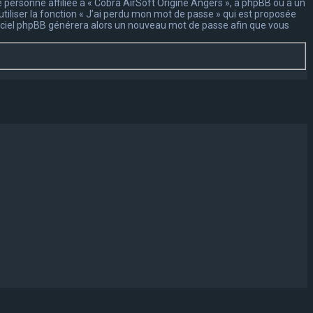
personne affiliée à « Cobra AirSoft Origine Angers », à phpBB ou à un
iliser la fonction « J’ai perdu mon mot de passe » qui est proposée
logiciel phpBB générera alors un nouveau mot de passe afin que vous