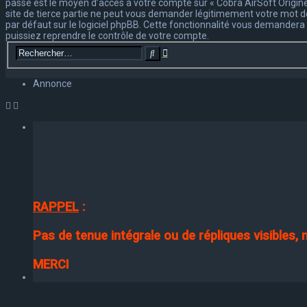
passe est le moyen d’accès à votre compte sur « Cobra AirSoft Origine
site de tierce partie ne peut vous demander légitimement votre mot de
par défaut sur le logiciel phpBB. Cette fonctionnalité vous demandera 
puissiez reprendre le contrôle de votre compte.
Recherche
Rechercher
avancée
Annonce
RAPPEL
:
Pas de tenue intégrale ou de répliques visibles,
MERCI