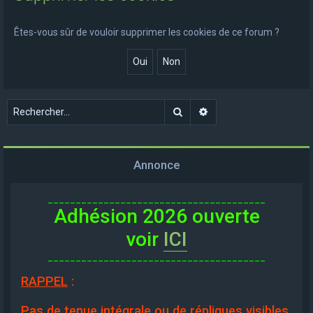
e
r
Êtes-vous sûr de vouloir supprimer les cookies de ce forum ?
c
h
e
r
Rechercher
Recherche avancée
Annonce
_______________________________________
Adhésion 2026 ouverte
voir
ICI
_______________________________________
RAPPEL
:
Pas de tenue intégrale ou de répliques visibles,