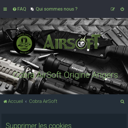
FAQ
Qui sommes nous ?
Cobra AirSoft Origine Angers
R
Accueil
Cobra AirSoft
e
c
Supprimer les cookies
h