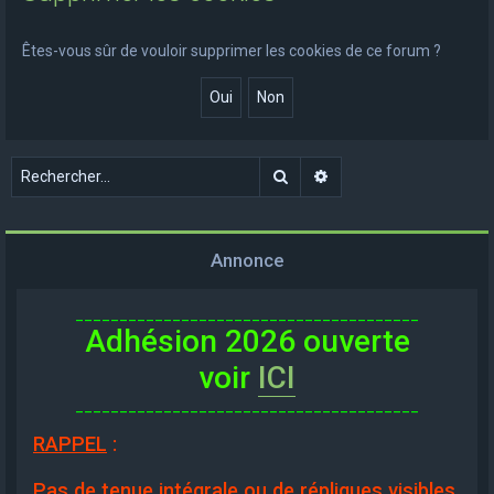
e
r
Êtes-vous sûr de vouloir supprimer les cookies de ce forum ?
c
h
e
r
Rechercher
Recherche avancée
Annonce
_______________________________________
Adhésion 2026 ouverte
voir
ICI
_______________________________________
RAPPEL
:
Pas de tenue intégrale ou de répliques visibles,