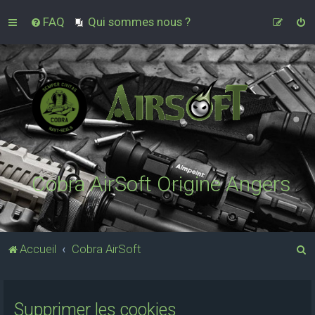
FAQ
Qui sommes nous ?
Cobra AirSoft Origine Angers
R
Accueil
Cobra AirSoft
e
c
Supprimer les cookies
h