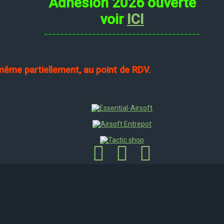
Adhésion 2026 ouverte
voir
ICI
_______________________________________
 même partiellement, au point de RDV.