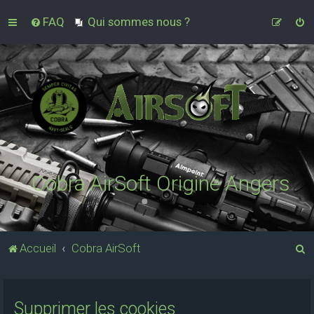
FAQ
Qui sommes nous ?
Cobra AirSoft Origine Angers
R
Accueil
Cobra AirSoft
e
c
Supprimer les cookies
h