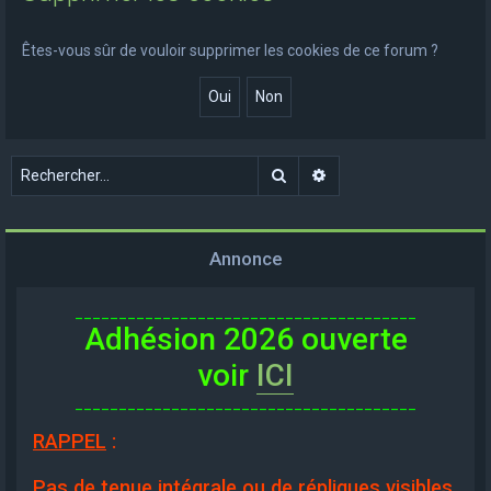
e
r
Êtes-vous sûr de vouloir supprimer les cookies de ce forum ?
c
h
e
r
Rechercher
Recherche avancée
Annonce
_______________________________________
Adhésion 2026 ouverte
voir
ICI
_______________________________________
RAPPEL
:
Pas de tenue intégrale ou de répliques visibles,