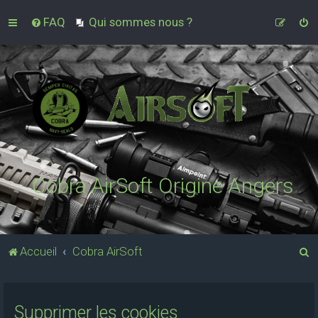
FAQ
Qui sommes nous ?
Cobra AirSoft Origine Angers
R
Accueil
Cobra AirSoft
e
c
Supprimer les cookies
h