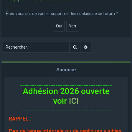
e
r
Êtes-vous sûr de vouloir supprimer les cookies de ce forum ?
c
h
e
r
Rechercher
Recherche avancée
Annonce
_______________________________________
Adhésion 2026 ouverte
voir
ICI
_______________________________________
RAPPEL
:
Pas de tenue intégrale ou de répliques visibles,