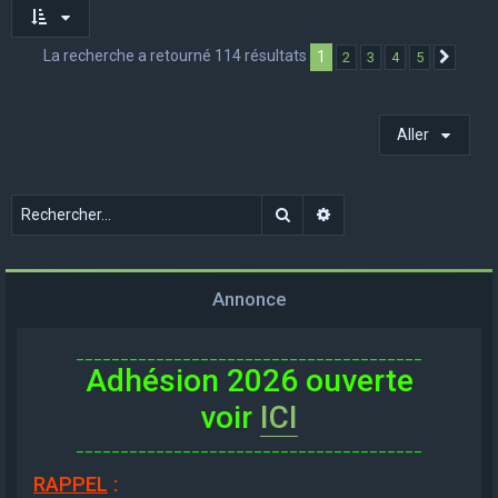
La recherche a retourné 114 résultats
1
2
3
4
5
Suivan
Aller
Rechercher
Recherche avancée
Annonce
_______________________________________
Adhésion 2026 ouverte
voir
ICI
_______________________________________
RAPPEL
: