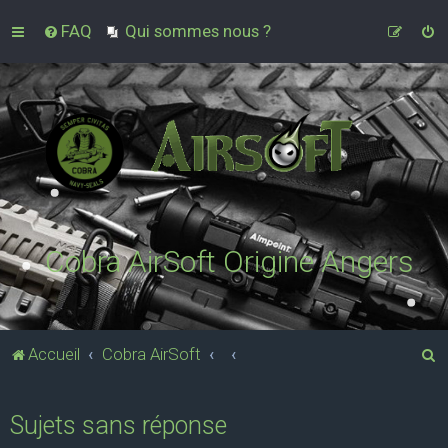
FAQ
Qui sommes nous ?
Cobra AirSoft Origine Angers
R
Accueil
Cobra AirSoft
e
c
Sujets sans réponse
h