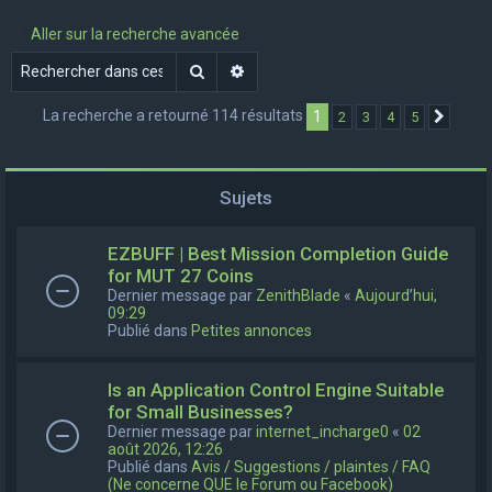
e
Aller sur la recherche avancée
r
Rechercher
Recherche avancée
c
h
La recherche a retourné 114 résultats
1
2
3
4
5
Suivan
e
r
Sujets
EZBUFF | Best Mission Completion Guide
for MUT 27 Coins
Dernier message par
ZenithBlade
«
Aujourd’hui,
09:29
Publié dans
Petites annonces
Is an Application Control Engine Suitable
for Small Businesses?
Dernier message par
internet_incharge0
«
02
août 2026, 12:26
Publié dans
Avis / Suggestions / plaintes / FAQ
(Ne concerne QUE le Forum ou Facebook)