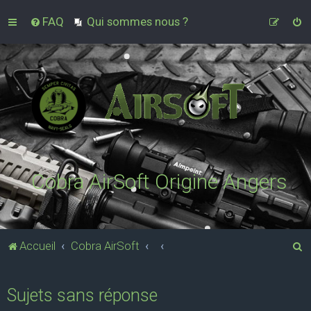
FAQ
Qui sommes nous ?
Cobra AirSoft Origine Angers
R
Accueil
Cobra AirSoft
e
c
Sujets sans réponse
h