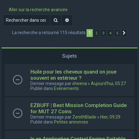
e
Aller sur la recherche avancée
r
Rechercher
Recherche avancée
c
h
La recherche a retourné 115 résultats
1
2
3
4
5
Suivan
e
r
Sujets
Huile pour les cheveux quand on joue
souvent en extérieur ?
Dernier message par
sheena
«
Aujourd’hui, 05:27
Publié dans
Evènements
EZBUFF | Best Mission Completion Guide
for MUT 27 Coins
Dernier message par
ZenithBlade
«
Hier, 09:29
Publié dans
Petites annonces
Is an Application Control Engine Suitable