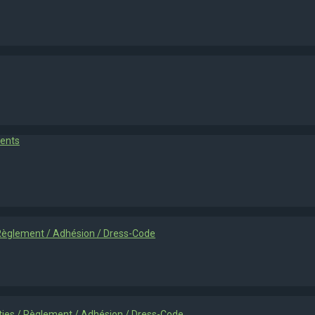
ments
/ Règlement / Adhésion / Dress-Code
rties / Règlement / Adhésion / Dress-Code