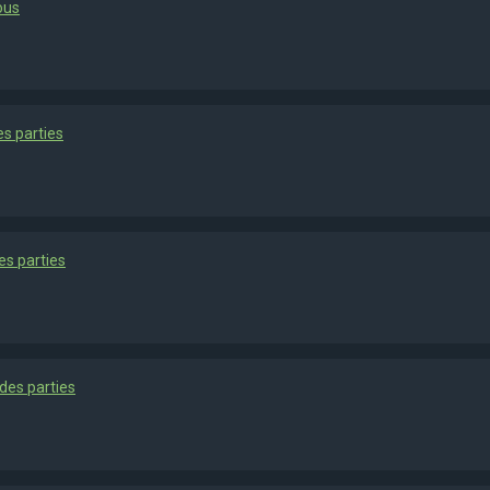
ous
es parties
es parties
des parties