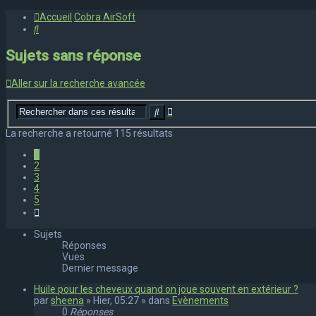
Accueil
Cobra AirSoft
Rechercher
Sujets sans réponse
Aller sur la recherche avancée
Recherche
Rechercher
avancée
La recherche a retourné 115 résultats
1
2
3
4
5
Suivant
Sujets
Réponses
Vues
Dernier message
Huile pour les cheveux quand on joue souvent en extérieur ?
par
sheena
» Hier, 05:27 » dans
Evènements
0
Réponses