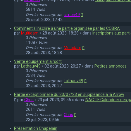
0
Réponses
5814
Vues
Dernier message
par
simon49
25 sept. 2023, 17:42
Comment s'inscrire à une partie organisée par les COBRA
par
Multidam
» 28 août 2023, 18:28 » dans
Inscriptions aux par
0
Réponses
11087
Vues
Dernier message
par
Multidam
28 août 2023, 18:28
Vente équipement airsoft
par
Lathauv49
» 02 août 2023, 20:27 » dans
Petites annonces
0
Réponses
2534
Vues
Dernier message
par
Lathauv49
02 août 2023, 20:27
Partie exceptionnelle du 23/07/23 en suppléance à la Arrow
par
Chris
» 23 juil. 2023, 09:56 » dans
INACTIF Calendrier des p
0
Réponses
2611
Vues
Dernier message
par
Chris
23 juil. 2023, 09:56
Présentation Chapelain