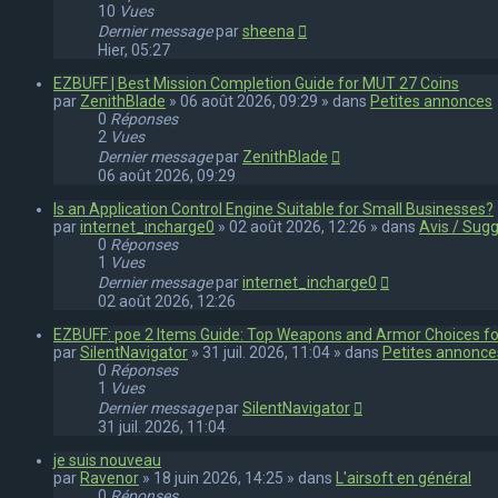
10
Vues
Dernier message
par
sheena
Hier, 05:27
EZBUFF | Best Mission Completion Guide for MUT 27 Coins
par
ZenithBlade
» 06 août 2026, 09:29 » dans
Petites annonces
0
Réponses
2
Vues
Dernier message
par
ZenithBlade
06 août 2026, 09:29
Is an Application Control Engine Suitable for Small Businesses?
par
internet_incharge0
» 02 août 2026, 12:26 » dans
Avis / Sug
0
Réponses
1
Vues
Dernier message
par
internet_incharge0
02 août 2026, 12:26
EZBUFF: poe 2 Items Guide: Top Weapons and Armor Choices f
par
SilentNavigator
» 31 juil. 2026, 11:04 » dans
Petites annonce
0
Réponses
1
Vues
Dernier message
par
SilentNavigator
31 juil. 2026, 11:04
je suis nouveau
par
Ravenor
» 18 juin 2026, 14:25 » dans
L'airsoft en général
0
Réponses