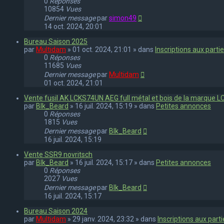
0
Réponses
10854
Vues
Dernier message
par
simon49
14 oct. 2024, 20:01
Bureau Saison 2025
par
Multidam
» 01 oct. 2024, 21:01 » dans
Inscriptions aux part
0
Réponses
11685
Vues
Dernier message
par
Multidam
01 oct. 2024, 21:01
Vente fusil AK LCKS74UN AEG full métal et bois de la marque L
par
Blk_Beard
» 16 juil. 2024, 15:19 » dans
Petites annonces
0
Réponses
1815
Vues
Dernier message
par
Blk_Beard
16 juil. 2024, 15:19
Vente SSR9 novritsch
par
Blk_Beard
» 16 juil. 2024, 15:17 » dans
Petites annonces
0
Réponses
2027
Vues
Dernier message
par
Blk_Beard
16 juil. 2024, 15:17
Bureau Saison 2024
par
Multidam
» 29 janv. 2024, 23:32 » dans
Inscriptions aux par