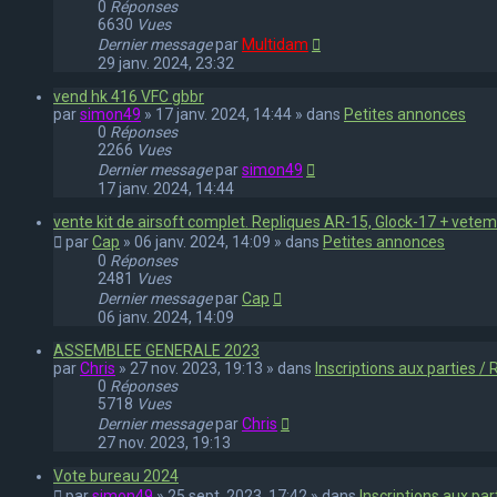
0
Réponses
6630
Vues
Dernier message
par
Multidam
29 janv. 2024, 23:32
vend hk 416 VFC gbbr
par
simon49
» 17 janv. 2024, 14:44 » dans
Petites annonces
0
Réponses
2266
Vues
Dernier message
par
simon49
17 janv. 2024, 14:44
vente kit de airsoft complet. Repliques AR-15, Glock-17 + vete
par
Cap
» 06 janv. 2024, 14:09 » dans
Petites annonces
0
Réponses
2481
Vues
Dernier message
par
Cap
06 janv. 2024, 14:09
ASSEMBLEE GENERALE 2023
par
Chris
» 27 nov. 2023, 19:13 » dans
Inscriptions aux parties 
0
Réponses
5718
Vues
Dernier message
par
Chris
27 nov. 2023, 19:13
Vote bureau 2024
par
simon49
» 25 sept. 2023, 17:42 » dans
Inscriptions aux pa