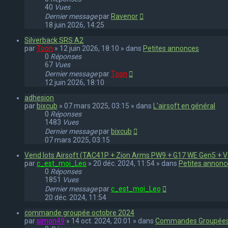
40
Vues
Dernier message
par
Ravenor
18 juin 2026, 14:25
Silverback SRS A2
par
Toon
» 12 juin 2026, 18:10 » dans
Petites annonces
0
Réponses
67
Vues
Dernier message
par
Toon
12 juin 2026, 18:10
adhesion
par
bixcub
» 07 mars 2025, 03:15 » dans
L'airsoft en général
0
Réponses
1483
Vues
Dernier message
par
bixcub
07 mars 2025, 03:15
Vend lots Airsoft (TAC41P + Zion Arms PW9 + G17 WE Gen5 + 
par
c_est_moi_Leo
» 20 déc. 2024, 11:54 » dans
Petites annonc
0
Réponses
1851
Vues
Dernier message
par
c_est_moi_Leo
20 déc. 2024, 11:54
commande groupée octobre 2024
par
simon49
» 14 oct. 2024, 20:01 » dans
Commandes Groupée