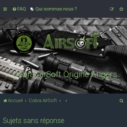
FAQ
Qui sommes nous ?
Cobra AirSoft Origine Angers
R
Accueil
Cobra AirSoft
e
c
Sujets sans réponse
h