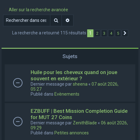
e
Aller sur la recherche avancée
r
Rechercher
Recherche avancée
c
h
La recherche a retourné 115 résultats
1
2
3
4
5
Suivan
e
r
Sujets
Huile pour les cheveux quand on joue
souvent en extérieur ?
Dernier message par
sheena
«
07 août 2026,
05:27
Publié dans
Evènements
EZBUFF | Best Mission Completion Guide
for MUT 27 Coins
Dernier message par
ZenithBlade
«
06 août 2026,
09:29
Publié dans
Petites annonces