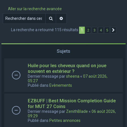
e
Aller sur la recherche avancée
r
Rechercher
Recherche avancée
c
h
La recherche a retourné 115 résultats
1
2
3
4
5
Suivan
e
r
Sujets
Huile pour les cheveux quand on joue
souvent en extérieur ?
Dernier message par
sheena
«
07 août 2026,
05:27
Publié dans
Evènements
EZBUFF | Best Mission Completion Guide
for MUT 27 Coins
Dernier message par
ZenithBlade
«
06 août 2026,
09:29
Publié dans
Petites annonces