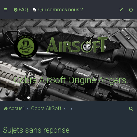
FAQ
Qui sommes nous ?
Cobra AirSoft Origine Angers
R
Accueil
Cobra AirSoft
e
c
Sujets sans réponse
h